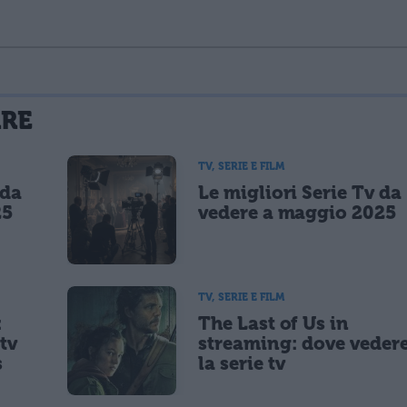
La tua email sarà utilizzata per comunicarti se qualcuno risponde al tuo commento e non sarà pubblicata. Dichiari di avere preso visione e di accettare quanto previsto dalla
ARE
 un cookie salvi i tuoi dati (nome, email) per il prossimo commento.
TV, SERIE E FILM
 da
Le migliori Serie Tv da
lità di marketing diretto con modalità automatizzate o tradizionali
25
vedere a maggio 2025
TV, SERIE E FILM
:
The Last of Us in
tv
streaming: dove veder
s
la serie tv