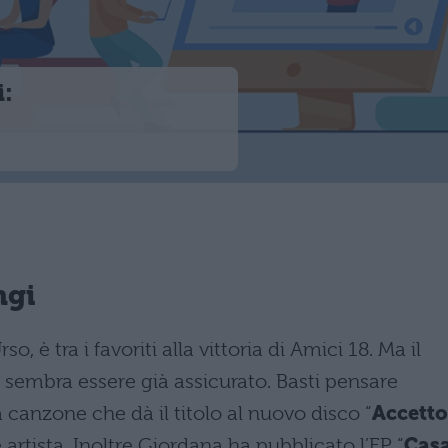
i:
ngi
o, è tra i favoriti alla vittoria di Amici 18. Ma il
sembra essere già assicurato. Basti pensare
 canzone che dà il titolo al nuovo disco “
Accetto
e artista. Inoltre Giordana ha pubblicato l’EP “
Cas