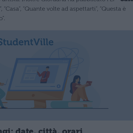
 “Casa”, “Quante volte ad aspettarti”, “Questa è
”.
i: date, città, orari