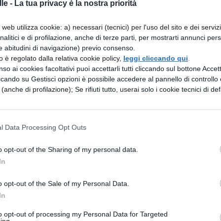
le -
La tua privacy è la nostra priorità
merciale ESP)
web utilizza cookie: a) necessari (tecnici) per l'uso del sito e dei serviz
analitici e di profilazione, anche di terze parti, per mostrarti annunci pers
e abitudini di navigazione) previo consenso.
zzo è regolato dalla relativa cookie policy,
leggi cliccando qui
.
so ai cookies facoltativi puoi accettarli tutti cliccando sul bottone Accetta
ento al Centro Commerciale Metrolpolis
ccando su Gestisci opzioni è possibile accedere al pannello di controllo e
e (anche di profilazione); Se rifiuti tutto, userai solo i cookie tecnici di def
 Commerciale Due Mari
 Commerciale Porto Degli Ulivi
l Data Processing Opt Outs
ntro Commerciale Centro Sicilia
o opt-out of the Sharing of my personal data.
In
 Commerciale La Fortezza
o opt-out of the Sale of my Personal Data.
In
to opt-out of processing my Personal Data for Targeted
ing.