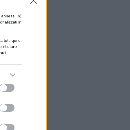
i annessi; b)
onalizzati in
 tutti qui di
 rifiutare
ault.