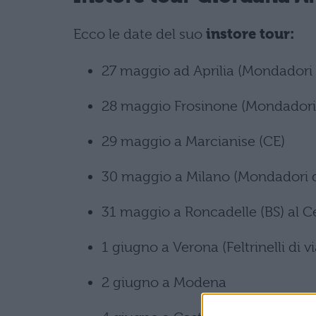
Ecco le date del suo
instore tour:
27 maggio ad Aprilia (Mondadori v
28 maggio Frosinone (Mondadori 
29 maggio a Marcianise (CE)
30 maggio a Milano (Mondadori 
31 maggio a Roncadelle (BS) al 
1 giugno a Verona (Feltrinelli di 
2 giugno a Modena