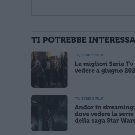
TI POTREBBE INTERESS
informativa privacy
. Pubblicando questo commento dai il consenso affinché
Ho letto e acconsento l'
informativa
sulla privacy
TV, SERIE E FILM
CONFERMA E PUBBLICA
Le migliori Serie Tv
Acconsento all'uso dei miei dati da parte di terzi per fina
vedere a giugno 20
TV, SERIE E FILM
Andor in streaming
dove vedere la serie 
della saga Star War