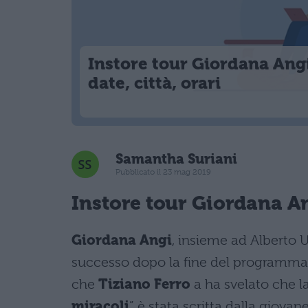
Instore tour Giordana Ang
date, città, orari
Samantha Suriani
Pubblicato il 23 mag 2019
Instore tour Giordana A
Giordana Angi
, insieme ad Alberto Urs
successo dopo la fine del programma 
che
Tiziano Ferro
a ha svelato che la
miracoli
” è stata scritta dalla giovan