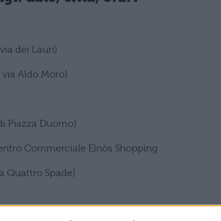
ia dei Lauri)
via Aldo Moro)
di Piazza Duomo)
Centro Commerciale Elnòs Shopping
via Quattro Spade)