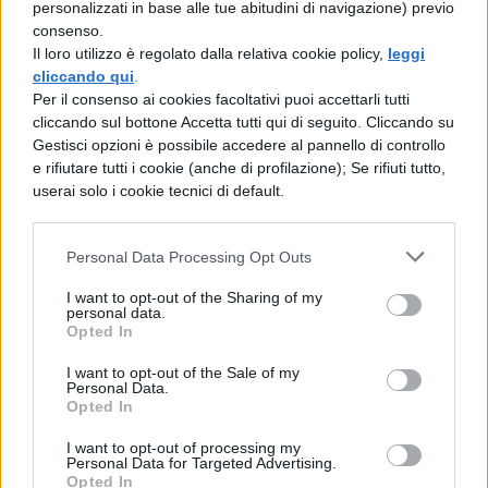
personalizzati in base alle tue abitudini di navigazione) previo
quando comincerà a giocare insieme a
consenso.
Il loro utilizzo è regolato dalla relativa cookie policy,
leggi
Hinata il suo carattere cambierà e imparerà a
cliccando qui
.
collaborare di più sul campo. E’ un alzatore
Per il consenso ai cookies facoltativi puoi accettarli tutti
cliccando sul bottone Accetta tutti qui di seguito. Cliccando su
ed è bravissimo sia in difesa che in attacco.
Gestisci opzioni è possibile accedere al pannello di controllo
e rifiutare tutti i cookie (anche di profilazione); Se rifiuti tutto,
Kei Tsukishima
è molto alto ed è il
userai solo i cookie tecnici di default.
bloccante centrale. Tende ad irritare
parecchio Hinata e Kageyama, non ama le
Personal Data Processing Opt Outs
teste calde e non rispetta molto i suoi
I want to opt-out of the Sharing of my
personal data.
compagni di squadra. E’ molto amico di
Opted In
Tadashi Yamaguchi
del primo anno, timido
I want to opt-out of the Sale of my
e amico d’infanzia di Tsukishima. Il capitano
Personal Data.
Opted In
della squadra è
Daichi Sawamura
, terzo
I want to opt-out of processing my
anno, tranquillo, ma quando si arrabbia o
Personal Data for Targeted Advertising.
Opted In