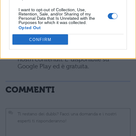
non riesce a superare i propri limiti fa paura.
I want to opt-out of Collection, Use,
Nel corso delle puntate, poi, conosceremo
Retention, Sale, and/or Sharing of my
Personal Data that Is Unrelated with the
meglio tutti gli altri compagni di squadra e
Purposes for which it was collected.
Opted Out
anche i membri dei team avversari.
CONFIRM
Non dimenticate di scaricare la Blogo
App, per essere sempre aggiornati sui
nostri contenuti. E’ disponibile su
Google Play ed è gratuita.
COMMENTI