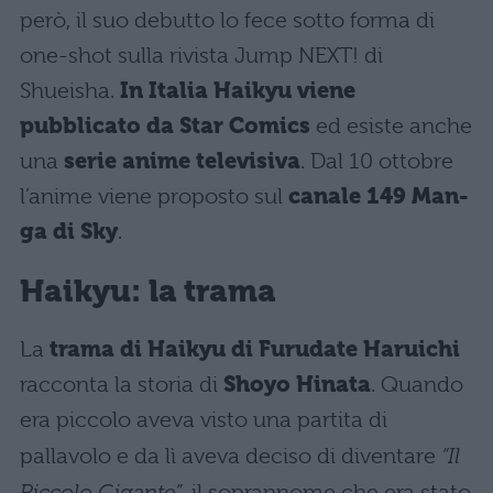
però, il suo debutto lo fece sotto forma di
one-shot sulla rivista Jump NEXT! di
Shueisha.
In Italia Haikyu viene
pubblicato da Star Comics
ed esiste anche
una
serie anime televisiva
. Dal 10 ottobre
l’anime viene proposto sul
canale 149 Man-
ga di Sky
.
Haikyu: la trama
La
trama di Haikyu di Furudate Haruichi
racconta la storia di
Shoyo Hinata
. Quando
era piccolo aveva visto una partita di
pallavolo e da lì aveva deciso di diventare
“Il
Piccolo Gigante”
, il soprannome che era stato