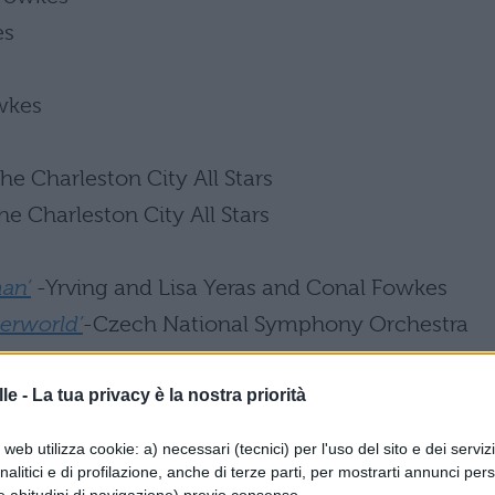
es
wkes
e Charleston City All Stars
e Charleston City All Stars
man’
-Yrving and Lisa Yeras and Conal Fowkes
erworld’
-Czech National Symphony Orchestra
le -
La tua privacy è la nostra priorità
web utilizza cookie: a) necessari (tecnici) per l'uso del sito e dei serviz
analitici e di profilazione, anche di terze parti, per mostrarti annunci pers
e abitudini di navigazione) previo consenso.