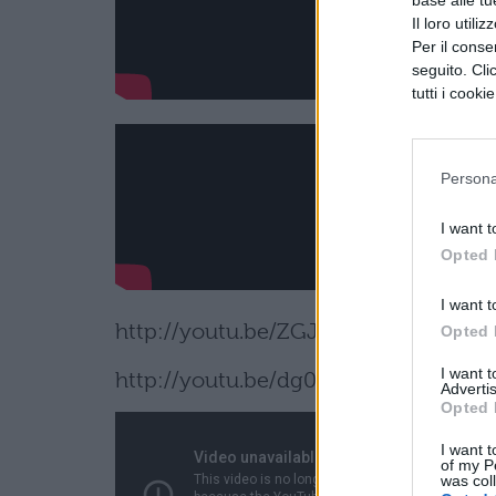
Il loro utili
Per il consen
seguito. Cli
tutti i cooki
Persona
I want t
Opted 
I want t
http://youtu.be/ZGJo77UYnrI
Opted 
I want 
http://youtu.be/dg0ZV8PDnVY
Advertis
Opted 
I want t
of my P
was col