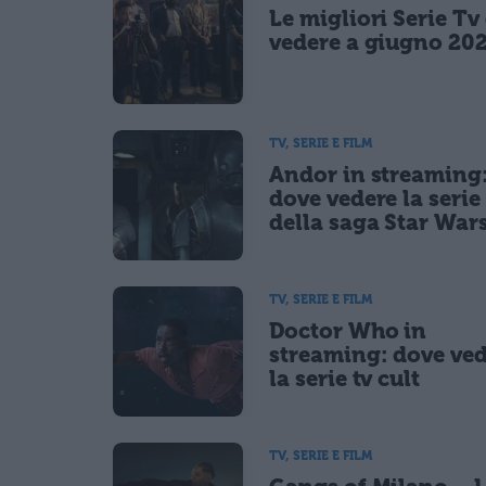
Le migliori Serie Tv
Acconsento all'uso dei miei dati da parte di terzi per fina
vedere a giugno 20
TV, SERIE E FILM
Andor in streaming
dove vedere la serie 
della saga Star War
TV, SERIE E FILM
Doctor Who in
streaming: dove ve
la serie tv cult
TV, SERIE E FILM