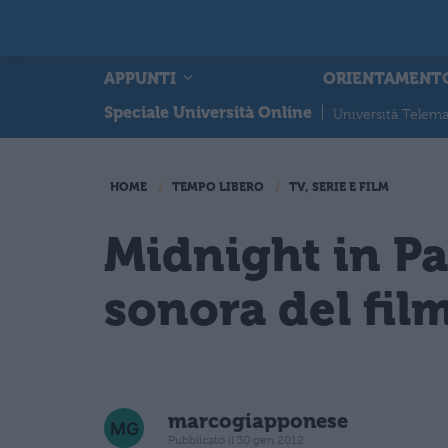
APPUNTI
ORIENTAMENT
Speciale Università Online
|
Università Telema
HOME
TEMPO LIBERO
TV, SERIE E FILM
Midnight in Pa
sonora del fil
marcogiapponese
Pubblicato il 30 gen 2012