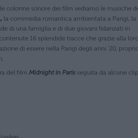
lle colonne sonore dei film vediamo le musiche d
,
la commedia romantica ambientata a Parigi, la
de di una famiglia e di due giovani fidanzati in
contenute 16 splendide tracce che grazie alla lor
zione di essere nella Parigi degli anni ’20, propri
m.
ra del film
Midnight in Paris
seguita da alcune cli
Fowkes