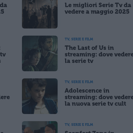
 da
Le migliori Serie Tv da
lità di marketing diretto con modalità automatizzate o tradizionali
25
vedere a maggio 2025
TV, SERIE E FILM
:
The Last of Us in
tv
streaming: dove veder
s
la serie tv
TV, SERIE E FILM
Adolescence in
dere
streaming: dove veder
la nuova serie tv cult
TV, SERIE E FILM