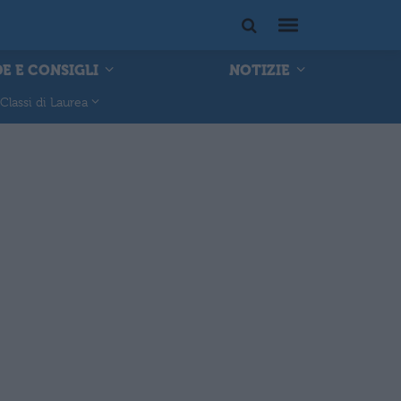
E E CONSIGLI
NOTIZIE
Classi di Laurea