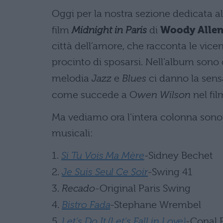
Oggi per la nostra sezione dedicata a
film
Midnight in Paris
di
Woody Allen
città dell’amore, che racconta le vicen
procinto di sposarsi. Nell’album sono 
melodia
Jazz
e
Blues
ci danno la sensa
come succede a O
wen Wilson
nel fil
Ma vediamo ora l’intera colonna sono
musicali:
1.
Si Tu Vois Ma Mère
-Sidney Bechet
2.
Je Suis Seul Ce Soir
-Swing 41
3.
Recado
-Original Paris Swing
4.
Bistro Fada
-Stephane Wrembel
5.
Let’s Do It (Let’s Fall in Love)
-Conal 