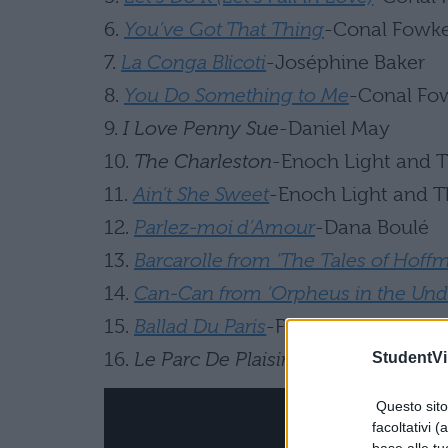
6.
You’ve Got That Thing
-Conal Fowk
7.
La Conga Blicoti
-Joséphine Baker
8.
You Do Something to Me
-Conal Fo
9.
I Love Penny Sue
-Daniel May
10.
The Charleston
-Enoch Light and Th
11.
Ain’t She Sweet
-Enoch Light and Th
12.
Parlez-moi d’Amour
-Dana Boulé
13.
Barcarolle from ‘The Tales of Hoff
14.
Can-Can from ‘Orpheus in the Und
15.
Ballad Du Paris
-François Parisi
16.
Le Parc De Plaisir
-François Parisi
StudentVil
Questo sito 
facoltativi (
base alle tu