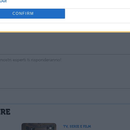
Out
CONFIRM
La tua email sarà utilizzata per comunicarti se qualcuno risponde al tuo commento e non sarà pubblicata. Dichiari di avere preso visione e di accettare quanto previsto dalla
ARE
 un cookie salvi i tuoi dati (nome, email) per il prossimo commento.
TV, SERIE E FILM