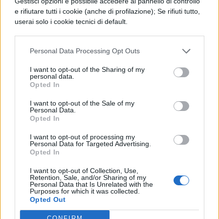
Gestisci opzioni è possibile accedere al pannello di controllo
studenti della classe A. All Might, l’eroe
e rifiutare tutti i cookie (anche di profilazione); Se rifiuti tutto,
userai solo i cookie tecnici di default.
numero 1 ammirato in tutto il mondo, a
malincuore dovrà rinunciare al suo ruolo di
Personal Data Processing Opt Outs
simbolo della pace e conosceremo un altro
I want to opt-out of the Sharing of my
personaggio.
personal data.
Opted In
Leggi anche:
Deadpool: trama del fumetto e
I want to opt-out of the Sale of my
film
Personal Data.
Opted In
I want to opt-out of processing my
Personal Data for Targeted Advertising.
Opted In
I want to opt-out of Collection, Use,
Retention, Sale, and/or Sharing of my
Personal Data that Is Unrelated with the
Purposes for which it was collected.
Opted Out
CONFIRM