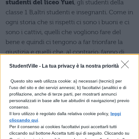
studenti del liceo Yuei
, gli studenti della
classe 1 B,altri studenti e insegnanti. Come in
ogni storia che si rispetti ci sono i buoni e ci
sono i cattivi, quelli che vogliono fare del
bene e quindi ci tengono a far trionfare la
giustizia e quelli che, al contrario, fanno di
tutto per diffondere il male. Le stagioni sono
StudentVille -
La tua privacy è la nostra priorità
quattro, esiste anche una versione manga e
anche dei videogiochi.
Questo sito web utilizza cookie: a) necessari (tecnici) per
l'uso del sito e dei servizi annessi; b) facoltativi (analitici e di
profilazione, anche di terze parti, per mostrarti annunci
My Hero Academia: il film
personalizzati in base alle tue abitudini di navigazione) previo
consenso.
Il loro utilizzo è regolato dalla relativa cookie policy,
leggi
My Hero Academia: the heroes rising è un
cliccando qui
.
nuovo lungometraggio in cui ritroveremo
Per il consenso ai cookies facoltativi puoi accettarli tutti
cliccando sul bottone Accetta tutti qui di seguito. Cliccando su
Deku, Bakugo, Todoroki e tutti gli altri