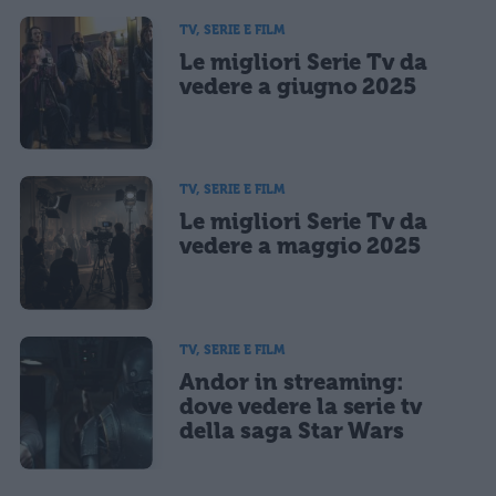
informativa privacy
. Pubblicando questo commento dai il consenso affinché un cookie
salvi i tuoi dati (nome, email) per il prossimo commento.
TV, SERIE E FILM
Le migliori Serie Tv da
Ho letto e acconsento l'
informativa
sulla privacy
CONFERMA E PUBBLICA
vedere a giugno 2025
Acconsento all'uso dei miei dati da parte di terzi per finalità di
marketing diretto con modalità automatizzate o tradizionali
TV, SERIE E FILM
Le migliori Serie Tv da
vedere a maggio 2025
TV, SERIE E FILM
Andor in streaming:
dove vedere la serie tv
della saga Star Wars