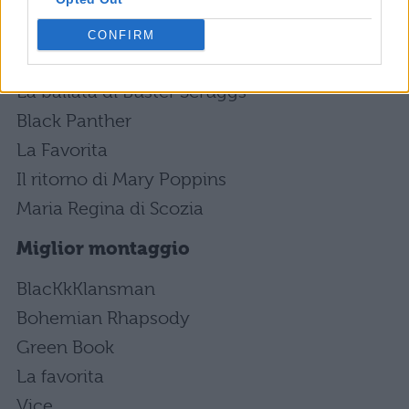
Marina de Tavira, Roma
CONFIRM
Migliori costumi
La ballata di Buster Scruggs
Black Panther
La Favorita
Il ritorno di Mary Poppins
Maria Regina di Scozia
Miglior montaggio
BlacKkKlansman
Bohemian Rhapsody
Green Book
La favorita
Vice