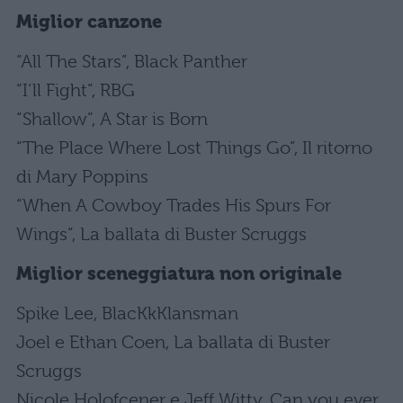
Miglior canzone
“All The Stars”, Black Panther
“I’ll Fight”, RBG
“Shallow”, A Star is Born
“The Place Where Lost Things Go”, Il ritorno
di Mary Poppins
“When A Cowboy Trades His Spurs For
Wings”, La ballata di Buster Scruggs
Miglior sceneggiatura non originale
Spike Lee, BlacKkKlansman
Joel e Ethan Coen, La ballata di Buster
Scruggs
Nicole Holofcener e Jeff Witty, Can you ever