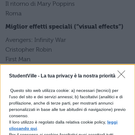
Il ritorno di Mary Poppins
Roma
Miglior effetti speciali (“visual effects”)
Avengers: Infinity War
Cristopher Robin
First Man
Ready Player One
StudentVille -
La tua privacy è la nostra priorità
Solo: A Star Wars Story
Questo sito web utilizza cookie: a) necessari (tecnici) per
Miglior fotografia
l'uso del sito e dei servizi annessi; b) facoltativi (analitici e di
profilazione, anche di terze parti, per mostrarti annunci
Cold War
personalizzati in base alle tue abitudini di navigazione) previo
La favorita
consenso.
Il loro utilizzo è regolato dalla relativa cookie policy,
leggi
Never look away
cliccando qui
.
Roma
Per il consenso ai cookies facoltativi puoi accettarli tutti