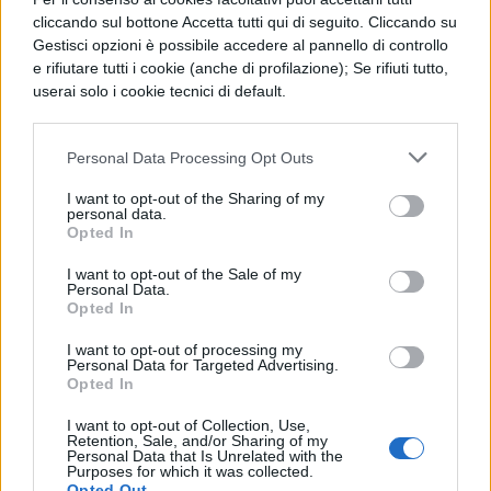
cliccando sul bottone Accetta tutti qui di seguito. Cliccando su
A Star is Born
Gestisci opzioni è possibile accedere al pannello di controllo
e rifiutare tutti i cookie (anche di profilazione); Se rifiuti tutto,
Miglior attore non protagonista
userai solo i cookie tecnici di default.
Adam Driver, BlacKkKlansman
Personal Data Processing Opt Outs
Mahershala Ali, Green Book
Richard E. Grant, Can You Ever Forgive Me?
I want to opt-out of the Sharing of my
personal data.
Sam Elliott, A Star Is Born
Opted In
Sam Rockwell, Vice
I want to opt-out of the Sale of my
Personal Data.
Opted In
Miglior attrice non protagonista
I want to opt-out of processing my
Amy Adams, Vice
Personal Data for Targeted Advertising.
Opted In
Emma Stone, La favorita
I want to opt-out of Collection, Use,
Regina King, Se la strada potesse parlare
Retention, Sale, and/or Sharing of my
Personal Data that Is Unrelated with the
Rachel Weisz, La favorita
Purposes for which it was collected.
Opted Out