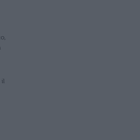
o,
a
il