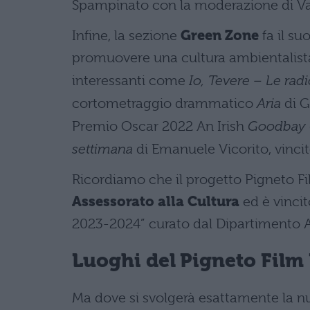
Spampinato con la moderazione di Vale
Infine, la sezione
Green Zone
fa il su
promuovere una cultura ambientalista 
interessanti come
Io, Tevere – Le rad
cortometraggio drammatico
Aria
di G
Premio Oscar 2022 An Irish
Goodbay
settimana
di Emanuele Vicorito, vincito
Ricordiamo che il progetto Pigneto F
Assessorato alla Cultura
ed è vinci
2023-2024” curato dal Dipartimento Att
Luoghi del Pigneto Film 
Ma dove si svolgerà esattamente la nu