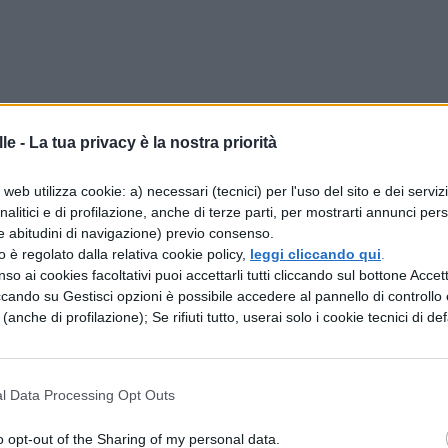
le -
La tua privacy è la nostra priorità
web utilizza cookie: a) necessari (tecnici) per l'uso del sito e dei serviz
analitici e di profilazione, anche di terze parti, per mostrarti annunci pers
e abitudini di navigazione) previo consenso.
 Festival 2023
zzo è regolato dalla relativa cookie policy,
leggi cliccando qui
.
so ai cookies facoltativi puoi accettarli tutti cliccando sul bottone Accetta
eto Film Festival includerà una ricca selezione di
ccando su Gestisci opzioni è possibile accedere al pannello di controllo e
e (anche di profilazione); Se rifiuti tutto, userai solo i cookie tecnici di def
raggi, incontri con attori, registi e scrittori
.
no il docu-film
Are Your Eyes Nicely Open?
di SJ v
documentario
Ultima Generazione
di Riccardo
l Data Processing Opt Outs
ci.
o opt-out of the Sharing of my personal data.