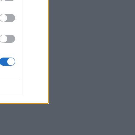
cui
e
no
a.