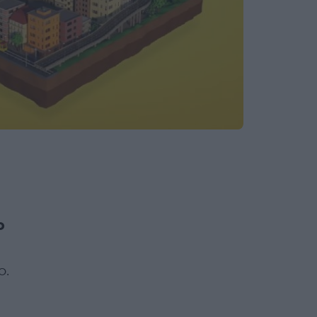
,
o
o.