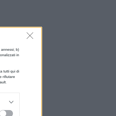
i annessi; b)
onalizzati in
 tutti qui di
 rifiutare
ault.
an