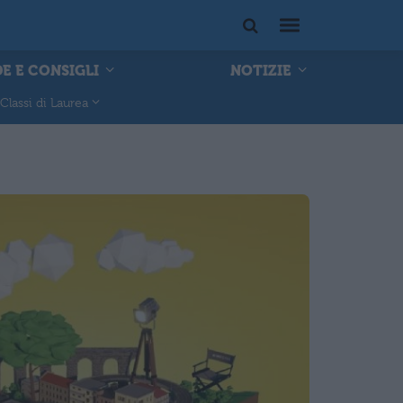
E E CONSIGLI
NOTIZIE
Classi di Laurea