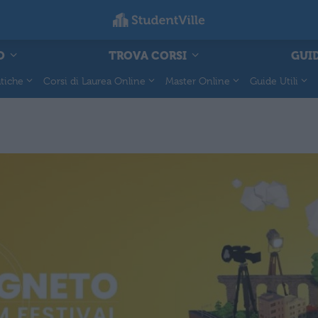
O
TROVA CORSI
GUID
tiche
Corsi di Laurea Online
Master Online
Guide Utili