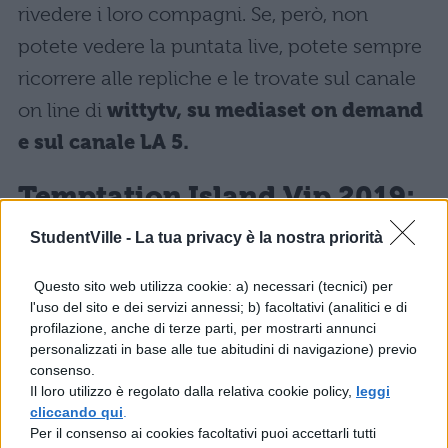
rivedere i loro compagni. Se, però, non
potete vedere la puntata live, potete sempre
ricorrere alle repliche e le trovate sul canale
on line di
wittytv, su mediaset on demand
e sul canale LA 5.
Temptation Island Vip 2019:
data e giorno di messa in
StudentVille -
La tua privacy è la nostra priorità
onda
Questo sito web utilizza cookie: a) necessari (tecnici) per
Quest’anno il programma cambia faccia! Al
l'uso del sito e dei servizi annessi; b) facoltativi (analitici e di
profilazione, anche di terze parti, per mostrarti annunci
timone nel viaggio dei sentimenti avremo
personalizzati in base alle tue abitudini di navigazione) previo
una raggiante
Alessia Marcuzzi
che, dopo
consenso.
Il loro utilizzo è regolato dalla relativa cookie policy,
leggi
le ultime sfortunate edizioni dell’Isola dei
cliccando qui
.
Famosi, torna su canale 5 in prima serata a
Per il consenso ai cookies facoltativi puoi accettarli tutti