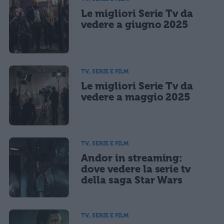
Le migliori Serie Tv da
Ho letto e acconsento l'
informativa
sulla privacy
CONFERMA E PUBBLICA
vedere a giugno 2025
Acconsento all'uso dei miei dati da parte di terzi per finalità di
marketing diretto con modalità automatizzate o tradizionali
TV, SERIE E FILM
Le migliori Serie Tv da
vedere a maggio 2025
TV, SERIE E FILM
Andor in streaming:
dove vedere la serie tv
della saga Star Wars
TV, SERIE E FILM