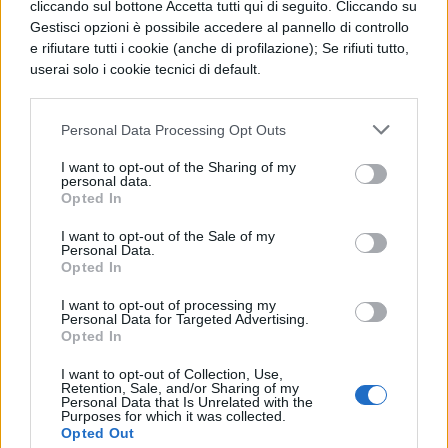
cliccando sul bottone Accetta tutti qui di seguito. Cliccando su
condurre questo programma che per lei
Gestisci opzioni è possibile accedere al pannello di controllo
coincide con una nuova avventura. L’anno
e rifiutare tutti i cookie (anche di profilazione); Se rifiuti tutto,
userai solo i cookie tecnici di default.
scorso al timone c’era la spumeggiante
Simona Ventura, la Marcuzzi sarà all’altezza
Personal Data Processing Opt Outs
della situazione? Noi pensiamo proprio di sì!
I want to opt-out of the Sharing of my
personal data.
Non perdere:
Opted In
I want to opt-out of the Sale of my
Anticipazioni Temptation Island VIP
Personal Data.
Opted In
2019: nomi coppie
I want to opt-out of processing my
Personal Data for Targeted Advertising.
Temptation Island Vip: cast di tutte le
Opted In
edizioni
I want to opt-out of Collection, Use,
Retention, Sale, and/or Sharing of my
Personal Data that Is Unrelated with the
Purposes for which it was collected.
Opted Out