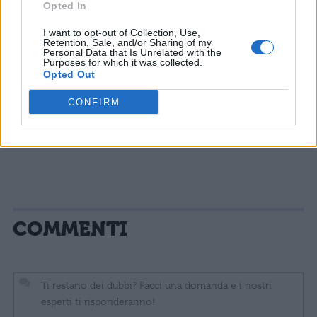
casa sua che indossava la giacca di Cotton
Opted In
Weary, testimoniò contro l’uomo, ritenuto
I want to opt-out of Collection, Use,
Retention, Sale, and/or Sharing of my
quindi colpevole e condannato a morte. Nel
Personal Data that Is Unrelated with the
Purposes for which it was collected.
corso degli altri film, Billy e Stu continuano
Opted Out
con i loro omicidi fino a quando non
CONFIRM
vengono scoperti dalla giornalista Gale
Weathers che li uccide per salvare Sidney.
COMMENTI