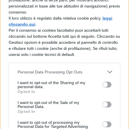
profilazione, anche di terze parti, per mostrarti annunci
Quando Sidney aveva circa 16 anni, Roman
personalizzati in base alle tue abitudini di navigazione) previo
trovò Maureen e andò da lei sperando di
consenso.
Il loro utilizzo è regolato dalla relativa cookie policy,
leggi
poter passare del tempo con lei, ma lei lo
cliccando qui
.
rifiutò dicendogli di non volere aver niente a
Per il consenso ai cookies facoltativi puoi accettarli tutti
cliccando sul bottone Accetta tutti qui di seguito. Cliccando su
che fare con lui. Il rifiuto rese Roman furioso
Gestisci opzioni è possibile accedere al pannello di controllo
tanto da indurlo a seguirla scoprendo molti
e rifiutare tutti i cookie (anche di profilazione); Se rifiuti tutto,
userai solo i cookie tecnici di default.
dei suoi segreti tra cui una relazione con altri
uomini, anche il padre del fidanzato di
Personal Data Processing Opt Outs
Sidney, Billy. Roman rivelò tutto a Billy
I want to opt-out of the Sharing of my
persuadendolo a uccidere Maureen, facendo
personal data.
Opted In
ricadere la colpa su Cotton. Con l’aiuto del
suo migliore amico Stu, Billy seguì le
I want to opt-out of the Sale of my
Personal Data.
istruzioni, e insieme uccisero la donna.
Opted In
Sidney, avendo intravisto qualcuno uscire da
I want to opt-out of processing my
Personal Data for Targeted Advertising.