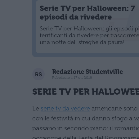
Serie TV per Halloween: 7
episodi da rivedere
Serie TV per Halloween: gli episodi p
terrificanti da rivedere per trascorrer
una notte dell streghe da paura!
Redazione Studentville
Pubblicato il 17 ott 2019
SERIE TV PER
HALLOWE
Le
serie tv da vedere
americane sono c
con le festività in cui danno sfogo a 
passano in secondo piano: il romantic
occasione della Festa del Ringraziamen