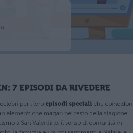
iù
e
EN
: 7 EPISODI DA RIVEDERE
elebri per i loro
episodi speciali
che coincidon
vari elementi che magari nel resto della stagione
ismo a San Valentino, il senso di comunità in
to, la famiglia e i buoni sentimenti a Natale, e