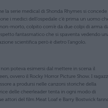
che la serie medical di Shonda Rhymes si concede
ione i medici dell’ospedale c’è prima un uomo ch
non-morto, colpito com’è da due colpi di arma d
aspetto fantasmatico che si spaventa vedendo un
ione scientifica però è dietro l’angolo.
non poteva esimersi dal mettere in scena il
en, ovvero il Rocky Horror Picture Show. I ragazz
ssore a prodursi nelle canzoni storiche della
trice delle cheerleader tenta in ogni modo di
ue attori del film Meat Loaf e Barry Bostwick fann