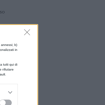
sso
i annessi; b)
onalizzati in
 tutti qui di
 rifiutare
ault.
 la