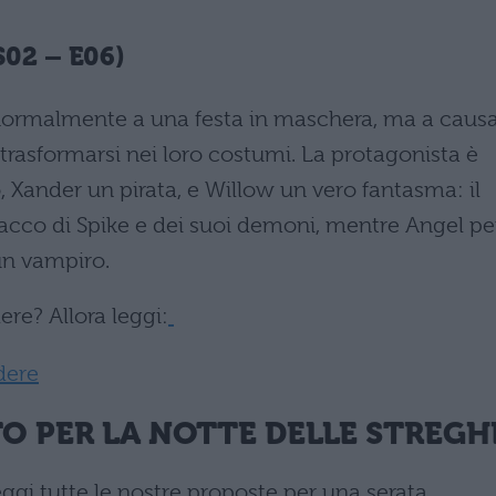
S02 – E06)
 normalmente a una festa in maschera, ma a caus
trasformarsi nei loro costumi. La protagonista è
 Xander un pirata, e Willow un vero fantasma: il
ttacco di Spike e dei suoi demoni, mentre Angel pe
un vampiro.
ere? Allora leggi:
dere
O PER LA NOTTE DELLE STREGH
ggi tutte le nostre proposte per una serata