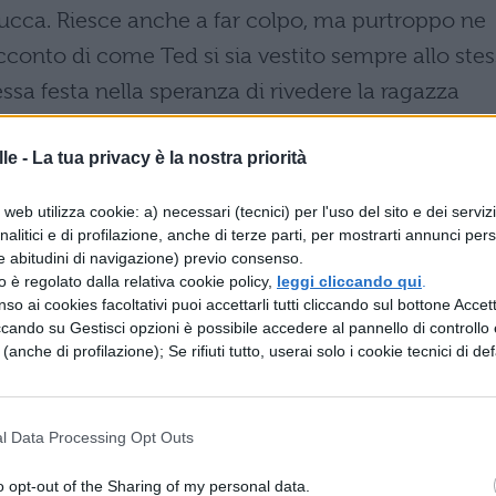
zucca. Riesce anche a far colpo, ma purtroppo ne
acconto di come Ted si sia vestito sempre allo ste
ssa festa nella speranza di rivedere la ragazza
 riuscirà non andrà affatto bene).
le -
La tua privacy è la nostra priorità
01 – E04-05)
web utilizza cookie: a) necessari (tecnici) per l'uso del sito e dei serviz
analitici e di profilazione, anche di terze parti, per mostrarti annunci pers
a stagione ci fa capire perché il titolo sia Murder
e abitudini di navigazione) previo consenso.
zzo è regolato dalla relativa cookie policy,
leggi cliccando qui
.
lle Streghe vediamo comparire tutte le persone
so ai cookies facoltativi puoi accettarli tutti cliccando sul bottone Accetta
e Tate e Violet escono insieme per la prima volta,
ccando su Gestisci opzioni è possibile accedere al pannello di controllo e
e (anche di profilazione); Se rifiuti tutto, userai solo i cookie tecnici di def
a strage compiuta dal ragazzo svelano finalmente
l Data Processing Opt Outs
o opt-out of the Sharing of my personal data.