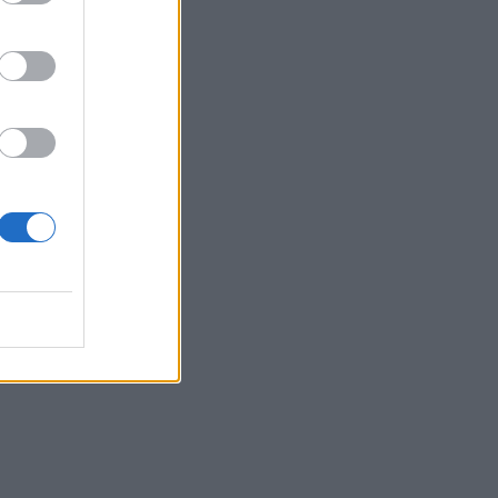
r
ue
za