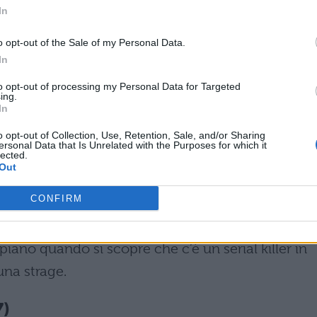
a sit-com, è diventato memorabile soprattutto pe
In
are come il fidanzato della sorella gemella di
o opt-out of the Sale of my Personal Data.
 da Catwoman, mentre Monica da Supergirl, e le d
In
orte tra Chandler e Ross, costretti a battersi in una
to opt-out of processing my Personal Data for Targeted
ing.
er l’intera puntata.
In
o opt-out of Collection, Use, Retention, Sale, and/or Sharing
1)
ersonal Data that Is Unrelated with the Purposes for which it
lected.
Out
 non poteva mancare l’episodio horror, in cui i
CONFIRM
piritica, alla quale invitano una misteriosa ragaz
solite tensioni sentimental – sessuali tra i
iano quando si scopre che c’è un serial killer in
na strage.
7)