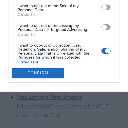
Simulazione Test Professioni Sanitarie
I want to opt-out of the Sale of my
Personal Data.
2014 università di Verona
Opted In
I want to opt-out of processing my
Simulazione Test Professioni sanitarie
Personal Data for Targeted Advertising.
Opted In
2013/2014 università di Ferrara
I want to opt-out of Collection, Use,
Retention, Sale, and/or Sharing of my
Simulazione Test Professioni Sanitarie
Personal Data that Is Unrelated with the
Purposes for which it was collected.
2012/2013 università di Ferrara
Opted Out
Simulazione Test Professioni Sanitarie
CONFIRM
2014 Università del Piemonte Orientale
Simulazione Test Scienze
Infermieristiche ed Ostetriche 2015
Università di Bari