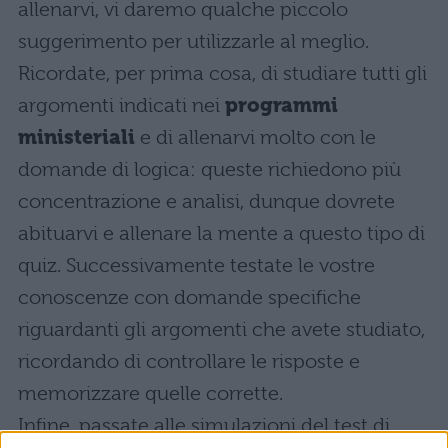
allenarvi, vi daremo qualche piccolo
suggerimento per utilizzarle al meglio.
Ricordate, per prima cosa, di studiare tutti gli
argomenti indicati nei
programmi
ministeriali
e di allenarvi molto con le
domande di logica: queste richiedono più
concentrazione e analisi, dunque dovrete
abituarvi e allenare la mente a questo tipo di
quiz. Successivamente testate le vostre
conoscenze con domande specifiche
riguardanti gli argomenti che avete studiato,
ricordando di controllare le risposte e
memorizzare quelle corrette.
Infine, passate alle simulazioni del test di