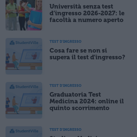
Università senza test
Ho letto e acconsento l'
informativa
sulla privacy
CONFERMA E PUBBLICA
d’ingresso 2026-2027: le
facoltà a numero aperto
Acconsento all'uso dei miei dati da parte di terzi per finalità di
marketing diretto con modalità automatizzate o tradizionali
TEST D'INGRESSO
Cosa fare se non si
supera il test d’ingresso?
TEST D'INGRESSO
Graduatoria Test
Medicina 2024: online il
quinto scorrimento
TEST D'INGRESSO