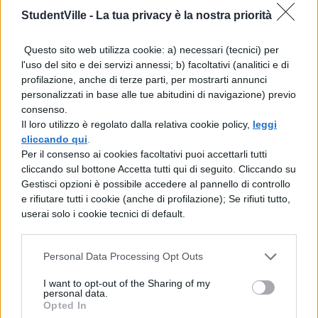
professioni sanitarie: datevi come tempo
StudentVille -
La tua privacy è la nostra priorità
massimo i
100 minuti
previsti per la prova
Questo sito web utilizza cookie: a) necessari (tecnici) per
ufficiale e controllate le risposte. Anche in
l'uso del sito e dei servizi annessi; b) facoltativi (analitici e di
questo caso memorizzate quelle corrette,
profilazione, anche di terze parti, per mostrarti annunci
personalizzati in base alle tue abitudini di navigazione) previo
così da imprimere meglio i concetti nella
consenso.
vostra mente.
Il loro utilizzo è regolato dalla relativa cookie policy,
leggi
cliccando qui
.
TEST PROFESSIONI SANITARIE
Per il consenso ai cookies facoltativi puoi accettarli tutti
cliccando sul bottone Accetta tutti qui di seguito. Cliccando su
2019: SIMULAZIONI ONLINE
Gestisci opzioni è possibile accedere al pannello di controllo
e rifiutare tutti i cookie (anche di profilazione); Se rifiuti tutto,
Pronti allora? Ecco le simulazioni online per il
userai solo i cookie tecnici di default.
test di professioni sanitarie:
Personal Data Processing Opt Outs
Simulazione Test Professioni Sanitarie
I want to opt-out of the Sharing of my
2015 università di Verona
personal data.
Opted In