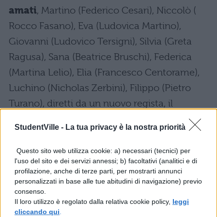
amati
, Martino (Federico Cesari), Niccolò (
Rocco Fasano), Eva (Ludovica Martino),
Giovanni (Ludovico Tersigni), Silvia (Greta
Ragusa), Sana (Beatrice Bruschi), Federica
(Martina Lelio), Elia (Francesco Centorame),
Luchino (Nicholas Zerbini), Filippo (Pietro
Turano), diretti da un nuovo regista, il
giovanissimo Ludovico Di Martino.
StudentVille -
La tua privacy è la nostra priorità
Ludovica Martino: Eva Brighi
Questo sito web utilizza cookie: a) necessari (tecnici) per
l'uso del sito e dei servizi annessi; b) facoltativi (analitici e di
Federico Cesari: Martino Rametta
profilazione, anche di terze parti, per mostrarti annunci
personalizzati in base alle tue abitudini di navigazione) previo
Benedetta Gargari: Eleonora Sava
consenso.
Il loro utilizzo è regolato dalla relativa cookie policy,
leggi
cliccando qui
.
Ludovico Tersigni: Giovanni Garau