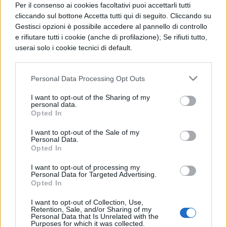
Per il consenso ai cookies facoltativi puoi accettarli tutti
cliccando sul bottone Accetta tutti qui di seguito. Cliccando su
Beatrice Bruschi: Sana Allagui
Gestisci opzioni è possibile accedere al pannello di controllo
e rifiutare tutti i cookie (anche di profilazione); Se rifiuti tutto,
userai solo i cookie tecnici di default.
Greta Ragusa: Silvia Mirabella
Martina Lelio: Federica Cacciotti
Personal Data Processing Opt Outs
I want to opt-out of the Sharing of my
Giancarlo Commare: Edoardo Incanti
personal data.
Opted In
Luca Grispini: Federico Canegallo
I want to opt-out of the Sale of my
Personal Data.
Opted In
Rocco Fasano: Niccolò Fares
I want to opt-out of processing my
Personal Data for Targeted Advertising.
Francesco Centorame: Elia Santini
Opted In
Nicholas Zerbini: Luca Colosio
I want to opt-out of Collection, Use,
Retention, Sale, and/or Sharing of my
Personal Data that Is Unrelated with the
Purposes for which it was collected.