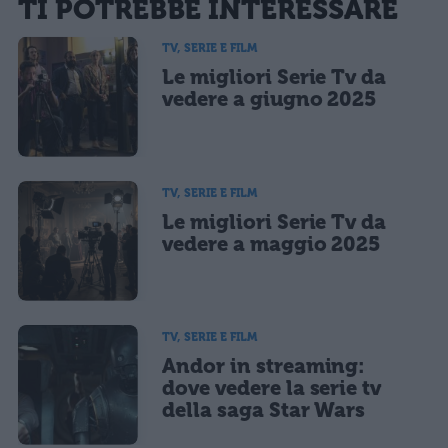
TI POTREBBE INTERESSARE
sarà pubblicata. Dichiari di avere preso visione e di accettare quanto previsto dalla
informativa privacy
. Pubblicando questo commento dai il consenso affinché un cookie
salvi i tuoi dati (nome, email) per il prossimo commento.
TV, SERIE E FILM
Le migliori Serie Tv da
Ho letto e acconsento l'
informativa
sulla privacy
CONFERMA E PUBBLICA
vedere a giugno 2025
Acconsento all'uso dei miei dati da parte di terzi per finalità di
marketing diretto con modalità automatizzate o tradizionali
TV, SERIE E FILM
Le migliori Serie Tv da
vedere a maggio 2025
TV, SERIE E FILM
Andor in streaming:
dove vedere la serie tv
della saga Star Wars