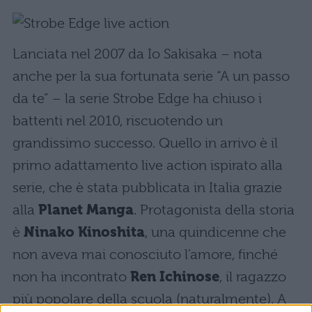
Lanciata nel 2007 da Io Sakisaka – nota
anche per la sua fortunata serie “A un passo
da te” – la serie Strobe Edge ha chiuso i
battenti nel 2010, riscuotendo un
grandissimo successo. Quello in arrivo è il
primo adattamento live action ispirato alla
serie, che è stata pubblicata in Italia grazie
alla
Planet Manga
. Protagonista della storia
è
Ninako Kinoshita
, una quindicenne che
non aveva mai conosciuto l’amore, finché
non ha incontrato
Ren Ichinose
, il ragazzo
più popolare della scuola (naturalmente). A