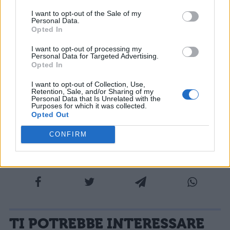
I want to opt-out of the Sale of my
via |
ANN
Personal Data.
Opted In
I want to opt-out of processing my
COMMENTI
Personal Data for Targeted Advertising.
Opted In
I want to opt-out of Collection, Use,
Retention, Sale, and/or Sharing of my
Personal Data that Is Unrelated with the
Purposes for which it was collected.
Opted Out
CONFIRM
La tua email sarà utilizzata per comunicarti se qualcuno risponde al tuo commento e non
TI POTREBBE INTERESSARE
sarà pubblicata. Dichiari di avere preso visione e di accettare quanto previsto dalla