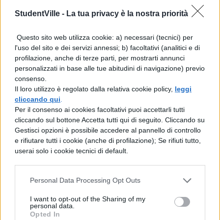
complicare la situazione vi è però il fatto che
StudentVille -
La tua privacy è la nostra priorità
il giovane ragazzo è fidanzato ormai da
molto tempo. Come si evolverà dunque
Questo sito web utilizza cookie: a) necessari (tecnici) per
l'uso del sito e dei servizi annessi; b) facoltativi (analitici e di
questa situazione?
profilazione, anche di terze parti, per mostrarti annunci
personalizzati in base alle tue abitudini di navigazione) previo
Per gli inguaribili amanti degli
shojo
e delle
consenso.
Il loro utilizzo è regolato dalla relativa cookie policy,
leggi
storie romantiche
e adolescenziali, si tratta
cliccando qui
.
di un manga davvero da non perdere! Detto
Per il consenso ai cookies facoltativi puoi accettarli tutti
cliccando sul bottone Accetta tutti qui di seguito. Cliccando su
questo, non ci rimane che attendere ulteriori
Gestisci opzioni è possibile accedere al pannello di controllo
dettagli e aggiornamenti in merito al nuovo
e rifiutare tutti i cookie (anche di profilazione); Se rifiuti tutto,
userai solo i cookie tecnici di default.
live action
in uscita!
Non dimenticate di scaricare la Blogo
Personal Data Processing Opt Outs
App, per essere sempre aggiornati sui
nostri contenuti. E’ disponibile su
I want to opt-out of the Sharing of my
personal data.
Google Play ed è gratuita.
Opted In