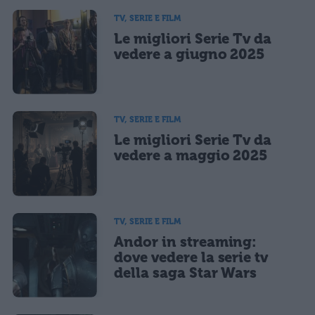
informativa privacy
. Pubblicando questo commento dai il consenso affinché un cookie
salvi i tuoi dati (nome, email) per il prossimo commento.
TV, SERIE E FILM
Le migliori Serie Tv da
Ho letto e acconsento l'
informativa
sulla privacy
CONFERMA E PUBBLICA
vedere a giugno 2025
Acconsento all'uso dei miei dati da parte di terzi per finalità di
marketing diretto con modalità automatizzate o tradizionali
TV, SERIE E FILM
Le migliori Serie Tv da
vedere a maggio 2025
TV, SERIE E FILM
Andor in streaming:
dove vedere la serie tv
della saga Star Wars