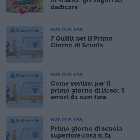
di scuola: gli auguri da
dedicare
Acconsento all'uso dei miei dati da parte di terzi per finalità di
marketing diretto con modalità automatizzate o tradizionali
BACK TO SCHOOL
7 Outfit per il Primo
Giorno di Scuola
BACK TO SCHOOL
Come vestirsi per il
primo giorno di liceo: 5
errori da non fare
BACK TO SCHOOL
Primo giorno di scuola
superiore cosa si fa