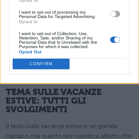
Opted In
opinione personale sulle tue vacanze e su
I want to opt-out of processing my
quanto hai detto nella parte centrale del
Personal Data for Targeted Advertising.
Opted In
tema. In base all’argomento trattato traccia
I want to opt-out of Collection, Use,
la parte conclusiva dicendo, per esempio,
Retention, Sale, and/or Sharing of my
Personal Data that Is Unrelated with the
che le vacanze estive sono un’occasione di
Purposes for which it was collected.
Opted Out
divertimento ma anche di arricchimento… E
CONFIRM
soprattutto utili per ricaricare le batteria
dopo un anno speso a studiare!
TEMA SULLE VACANZE
ESTIVE: TUTTI GLI
SVOLGIMENTI
Il testo sulle vacanze estive è un grande
classico, ma questo non significa affatto che