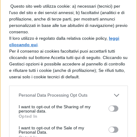
durante l’anno non si possono fare,
Questo sito web utilizza cookie: a) necessari (tecnici) per
come stare all’aria aperta, andare al
l'uso del sito e dei servizi annessi; b) facoltativi (analitici e di
profilazione, anche di terze parti, per mostrarti annunci
mare ecc…
personalizzati in base alle tue abitudini di navigazione) previo
consenso.
L’estate è un momento di gioia che tutti
Il loro utilizzo è regolato dalla relativa cookie policy,
leggi
cliccando qui
.
aspettano per riposarsi, rilassarsi, ma
Per il consenso ai cookies facoltativi puoi accettarli tutti
anche divertirsi: spiega cosa sia per te il
cliccando sul bottone Accetta tutti qui di seguito. Cliccando su
Gestisci opzioni è possibile accedere al pannello di controllo
periodo estivo, descrivi le tue
e rifiutare tutti i cookie (anche di profilazione); Se rifiuti tutto,
aspettative, di come vivi le ore di ozio e
userai solo i cookie tecnici di default.
di come ti godi questo periodo.
Personal Data Processing Opt Outs
Tema vacanze estive per le medie:
conclusione
I want to opt-out of the Sharing of my
personal data.
Opted In
Nella parte conclusiva del tema tira le
I want to opt-out of the Sale of my
Personal Data.
somme del tuo elaborato dando qualche