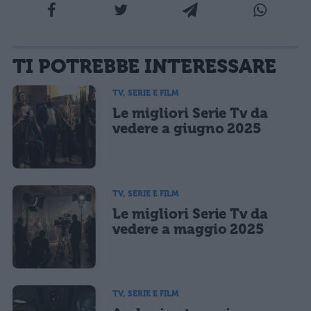
La tua email sarà utilizzata per comunicarti se qualcuno risponde al tuo commento e non
TI POTREBBE INTERESSARE
sarà pubblicata. Dichiari di avere preso visione e di accettare quanto previsto dalla
informativa privacy
. Pubblicando questo commento dai il consenso affinché un cookie
salvi i tuoi dati (nome, email) per il prossimo commento.
TV, SERIE E FILM
Le migliori Serie Tv da
Ho letto e acconsento l'
informativa
sulla privacy
CONFERMA E PUBBLICA
vedere a giugno 2025
Acconsento all'uso dei miei dati da parte di terzi per finalità di
marketing diretto con modalità automatizzate o tradizionali
TV, SERIE E FILM
Le migliori Serie Tv da
vedere a maggio 2025
TV, SERIE E FILM