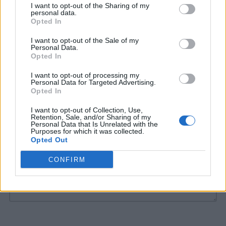
Avete la possibilità di guardare tutte le
I want to opt-out of the Sharing of my
personal data.
puntate in streaming o su
Mediaset on
Opted In
demand
o
su Witty Tv.
Non è chiaro ancora
I want to opt-out of the Sale of my
Personal Data.
se ci saranno delle repliche anche in tv in
Opted In
seguito o su La5 o su Mediaset Extra.
I want to opt-out of processing my
Personal Data for Targeted Advertising.
Opted In
COMMENTI
I want to opt-out of Collection, Use,
Retention, Sale, and/or Sharing of my
Personal Data that Is Unrelated with the
Purposes for which it was collected.
Opted Out
CONFIRM