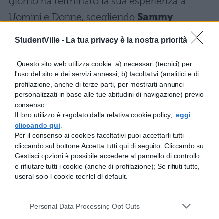
giorno ha terminato la sua esperienza a
Uomini e Donne, scegliendo
Sammy
Hassan
. Sembrano invece confermate
StudentVille -
La tua privacy è la nostra priorità
Antonellia Elia e Jane Alexander
con i
rispettivi partner.
Questo sito web utilizza cookie: a) necessari (tecnici) per
l'uso del sito e dei servizi annessi; b) facoltativi (analitici e di
profilazione, anche di terze parti, per mostrarti annunci
Temptation Island Vip: dove
personalizzati in base alle tue abitudini di navigazione) previo
vederlo
consenso.
Il loro utilizzo è regolato dalla relativa cookie policy,
leggi
cliccando qui
.
La trasmissione ideata dalla Fascino viene
Per il consenso ai cookies facoltativi puoi accettarli tutti
trasmessa, come sempre, sulle Reti Mediaset
cliccando sul bottone Accetta tutti qui di seguito. Cliccando su
Gestisci opzioni è possibile accedere al pannello di controllo
e nello specifico su
Canale 5
. Magari non
e rifiutare tutti i cookie (anche di profilazione); Se rifiuti tutto,
avete la tv a casa oppure siete fuori con gli
userai solo i cookie tecnici di default.
amici, come fare allora per non perdere le
Personal Data Processing Opt Outs
avventure dei protagonisti? State tranquilli!