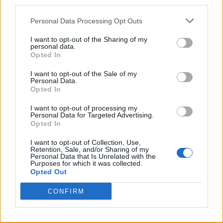
Madison Wolfe: Janet Hodgson
Personal Data Processing Opt Outs
I want to opt-out of the Sharing of my
Simon McBurney: Maurice Grosse
personal data.
Opted In
Franka Potente: Anita Gregory
I want to opt-out of the Sale of my
Personal Data.
Opted In
Lauren Esposito: Margaret Hodgson
I want to opt-out of processing my
Personal Data for Targeted Advertising.
Patrick McAuley: Johnny Hodgson
Opted In
I want to opt-out of Collection, Use,
Benjamin Haigh: Billy Hodgson
Retention, Sale, and/or Sharing of my
Personal Data that Is Unrelated with the
Purposes for which it was collected.
Maria Doyle Kennedy: Peggy “Pegs”
Opted Out
Nottingham
CONFIRM
Simon Delaney: Vic Nottingham