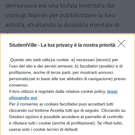
demoniaca era una bufala inventata dai
coniugi Warren per pubblicizzare la loro
attività, sfruttando la disabilità mentale di
Johnson.
StudentVille -
La tua privacy è la nostra priorità
The Conjuring 3: personaggi
Questo sito web utilizza cookie: a) necessari (tecnici) per
Non è stato svelato il
cast
di questo film, ma
l'uso del sito e dei servizi annessi; b) facoltativi (analitici e di
profilazione, anche di terze parti, per mostrarti annunci
vi proponiamo gli attori del precedente:
personalizzati in base alle tue abitudini di navigazione) previo
consenso.
Vera Farmiga: Lorraine Warren
Il loro utilizzo è regolato dalla relativa cookie policy,
leggi
cliccando qui
.
Per il consenso ai cookies facoltativi puoi accettarli tutti
Patrick Wilson: Ed Warren
cliccando sul bottone Accetta tutti qui di seguito. Cliccando su
Gestisci opzioni è possibile accedere al pannello di controllo
Frances O’Connor: Peggy “Peg”
e rifiutare tutti i cookie (anche di profilazione); Se rifiuti tutto,
userai solo i cookie tecnici di default.
Hodgson