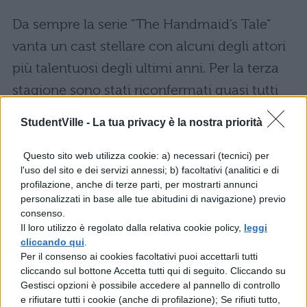
Da sempre la serie “The Handmaid’s Tale”
vanta un cast stellare con alcuni degli attori
più talentuosi degli ultimi anni. Per la terza
stagione sono stati riconfermati quasi tutti
gli attori del
cast originale
. Eccoli nello
StudentVille -
La tua privacy è la nostra priorità
specifico:
Questo sito web utilizza cookie: a) necessari (tecnici) per
Elisabeth Moss: June
l'uso del sito e dei servizi annessi; b) facoltativi (analitici e di
profilazione, anche di terze parti, per mostrarti annunci
personalizzati in base alle tue abitudini di navigazione) previo
Max Minghella: Nick
consenso.
Il loro utilizzo è regolato dalla relativa cookie policy,
leggi
Alexis Bledel: Emily
cliccando qui
.
Per il consenso ai cookies facoltativi puoi accettarli tutti
Joseph Fiennes: Fred Waterford
cliccando sul bottone Accetta tutti qui di seguito. Cliccando su
Gestisci opzioni è possibile accedere al pannello di controllo
e rifiutare tutti i cookie (anche di profilazione); Se rifiuti tutto,
Yvonne Strahovski: Serena Joy