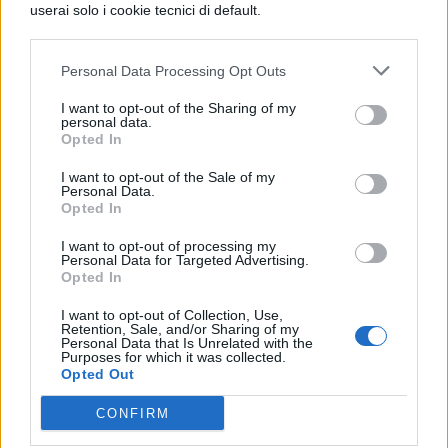
userai solo i cookie tecnici di default.
Bradley Whitford: Joseph Lawrence
Personal Data Processing Opt Outs
Ann Dowd: zia Lydia
I want to opt-out of the Sharing of my
personal data.
Opted In
Amanda Brugel: Rita
I want to opt-out of the Sale of my
Personal Data.
O-T Fagbenle: Luke
Opted In
I want to opt-out of processing my
Samira Wiley: Moira
Personal Data for Targeted Advertising.
Opted In
In attesa del lancio dei nuovi episodi,
I want to opt-out of Collection, Use,
godetevi il
trailer
della terza stagione:
Retention, Sale, and/or Sharing of my
Personal Data that Is Unrelated with the
Purposes for which it was collected.
Opted Out
COMMENTI
CONFIRM