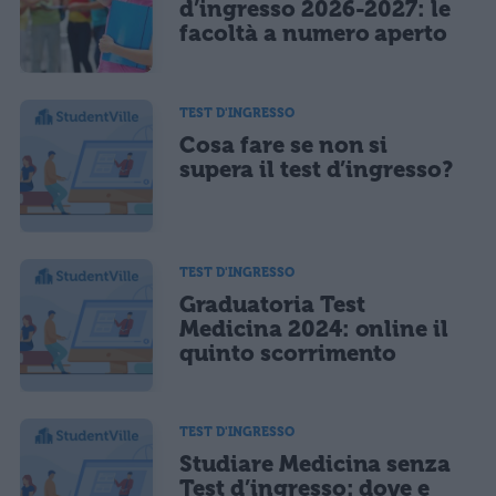
CONFERMA E PUBBLICA
d’ingresso 2026-2027: le
facoltà a numero aperto
Acconsento all'uso dei miei dati da parte di terzi per finalità di
marketing diretto con modalità automatizzate o tradizionali
TEST D'INGRESSO
Cosa fare se non si
supera il test d’ingresso?
TEST D'INGRESSO
Graduatoria Test
Medicina 2024: online il
quinto scorrimento
TEST D'INGRESSO
Studiare Medicina senza
Test d’ingresso: dove e