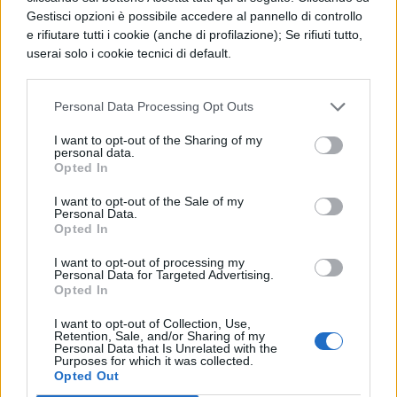
ho avuto un’
esperienza davvero positiva!
Gestisci opzioni è possibile accedere al pannello di controllo
e rifiutare tutti i cookie (anche di profilazione); Se rifiuti tutto,
I motivi sono molteplici:
i manuali si sono
userai solo i cookie tecnici di default.
rivelati molto utili
fin dal primo momento
in cui li ho aperti, sono ben realizzati e di
Personal Data Processing Opt Outs
grande aiuto nello studio. Le
lezioni sono
I want to opt-out of the Sharing of my
personal data.
state chiare e coinvolgenti
, con professori
Opted In
altamente preparati ma anche simpatici, che
I want to opt-out of the Sale of my
Personal Data.
hanno reso l’apprendimento un’esperienza
Opted In
piacevole.
I want to opt-out of processing my
Personal Data for Targeted Advertising.
Il materiale messo a disposizione nell’area
Opted In
didattica, come le slide, le registrazioni e il
I want to opt-out of Collection, Use,
Retention, Sale, and/or Sharing of my
simulatore, si è dimostrato incredibilmente
Personal Data that Is Unrelated with the
Purposes for which it was collected.
utile. Le
slide
mi hanno aiutato a dirigere il
Opted Out