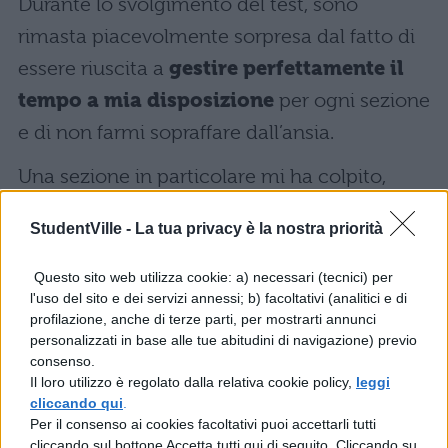
Durante lo svolgimento del test, sono
rimasta piacevolmente sorpresa dal fatto di
essere riuscita a
gestire perfettamente il
tempo a mia disposizione
per ogni sezione
e di non farmi sopraffare dall’ansia.
Una sezione in particolare mi ha colpito,
quella di chimica e fisica, nella quale non ha
StudentVille -
La tua privacy è la nostra priorità
avuto bisogno di alcuna formula. Si trattava
di domande molto specifiche per le quali è
Questo sito web utilizza cookie: a) necessari (tecnici) per
l'uso del sito e dei servizi annessi; b) facoltativi (analitici e di
necessaria una vasta rete di argomenti.
profilazione, anche di terze parti, per mostrarti annunci
personalizzati in base alle tue abitudini di navigazione) previo
Consiglieresti ArtQuiz ad un tuo
consenso.
amico è perché?
Il loro utilizzo è regolato dalla relativa cookie policy,
leggi
cliccando qui
.
Per il consenso ai cookies facoltativi puoi accettarli tutti
Assolutamente sì, consiglierei ArtQuiz Pro,
cliccando sul bottone Accetta tutti qui di seguito. Cliccando su