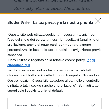
Celine Buckens, David Kross, Patrick
Kennedy, Rainer Bock, Nicolas Bro,
Leonard Carow, Robert Emms
StudentVille -
La tua privacy è la nostra priorità
Musica: John Williams
Questo sito web utilizza cookie: a) necessari (tecnici) per
l'uso del sito e dei servizi annessi; b) facoltativi (analitici e di
Produttori: Amblin Entertainment, The
profilazione, anche di terze parti, per mostrarti annunci
Kennedy/Marshall Company,
personalizzati in base alle tue abitudini di navigazione) previo
consenso.
DreamWorks
Il loro utilizzo è regolato dalla relativa cookie policy,
leggi
cliccando qui
.
Distributore: Walt Disney Company
Per il consenso ai cookies facoltativi puoi accettarli tutti
cliccando sul bottone Accetta tutti qui di seguito. Cliccando su
Italia
Gestisci opzioni è possibile accedere al pannello di controllo
e rifiutare tutti i cookie (anche di profilazione); Se rifiuti tutto,
Genere: Drammatico, Guerra, Avventura
userai solo i cookie tecnici di default.
Paese: USA
Personal Data Processing Opt Outs