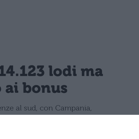
14.123 lodi ma
o ai bonus
llenze al sud, con Campania,