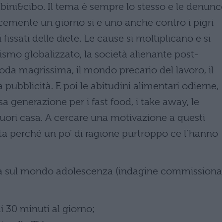
mbini&cibo. Il tema è sempre lo stesso e le denunc
licemente un giorno si e uno anche contro i pigri
 fissati delle diete. Le cause si moltiplicano e si
smo globalizzato, la società alienante post-
 moda magrissima, il mondo precario del lavoro, il
ta pubblicità. E poi le abitudini alimentari odierne,
a generazione per i fast food, i take away, le
fuori casa.
A cercare una motivazione a questi
sta perché un po’ di ragione purtroppo ce l’hanno
Doxa sul mondo adolescenza (indagine commissiona
30 minuti al giorno;