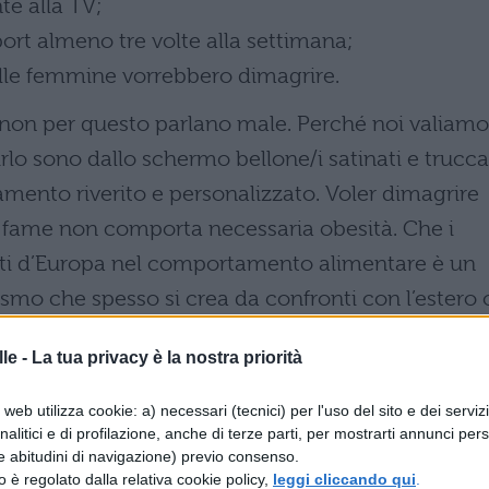
te alla TV;
ort almeno tre volte alla settimana;
elle femmine vorrebbero dimagrire.
non per questo parlano male. Perché noi valiamo
rlo sono dallo schermo bellone/i satinati e trucca
attamento riverito e personalizzato. Voler dimagrire
 fame non comporta necessaria obesità. Che i
retti d’Europa nel comportamento alimentare è un
rmismo che spesso si crea da confronti con l’estero 
droghe deve essere un monito ma non
le -
La tua privacy è la nostra priorità
are fondamentale è anche vero che notizie quas
web utilizza cookie: a) necessari (tecnici) per l'uso del sito e dei serviz
analitici e di profilazione, anche di terze parti, per mostrarti annunci pers
oot, il tenero orsetto dello zoo di Berlino, è stat
e abitudini di navigazione) previo consenso.
 prova di come la manipolazione delle campagne
zzo è regolato dalla relativa cookie policy,
leggi cliccando qui
.