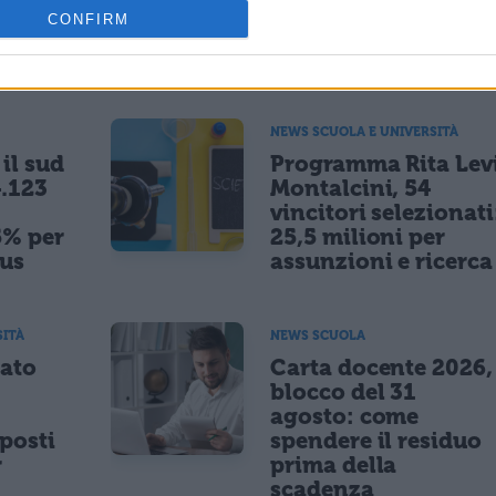
CONFIRM
ESSARE
NEWS SCUOLA E UNIVERSITÀ
il sud
Programma Rita Lev
.123
Montalcini, 54
vincitori selezionati
5% per
25,5 milioni per
nus
assunzioni e ricerca
SITÀ
NEWS SCUOLA
tato
Carta docente 2026,
blocco del 31
agosto: come
posti
spendere il residuo
r
prima della
scadenza