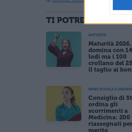
TI POTREBBE INTER
MATURITÀ
Maturità 2026, 
domina con 14
lodi ma i 100
crollano del 2
il taglio ai bo
NEWS SCUOLA E UNIVER
Consiglio di S
ordina gli
scorrimenti a
Medicina: 200 
riassegnati pe
merito