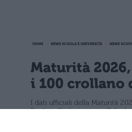
HOME
NEWS SCUOLA E UNIVERSITÀ
NEWS SCUO
Maturità 2026,
i 100 crollano 
I dati ufficiali della Maturità
Puglia e Sicilia in testa. Cala d