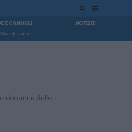
E E CONSIGLI
NOTIZIE
Classi di Laurea
e denunce delle...