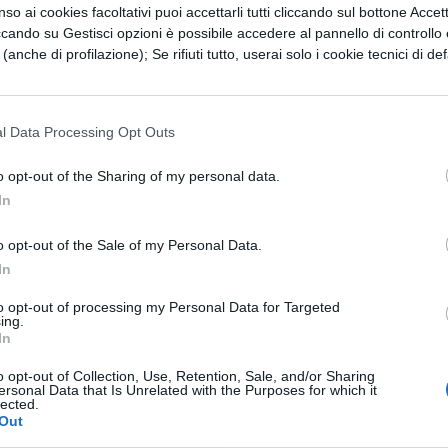
so ai cookies facoltativi puoi accettarli tutti cliccando sul bottone Accetta
radossale.
ccando su Gestisci opzioni è possibile accedere al pannello di controllo e
vitalizzanti, i contorno occhi, i cerotti ammazza-
e (anche di profilazione); Se rifiuti tutto, userai solo i cookie tecnici di def
regularis se possono dare una mano a sgonfiare e
è poco, dipende dalla volontà e dall’amore verso no
l Data Processing Opt Outs
 circonda. Da una corsa con le cuffie nelle orecch
ici passa anche la sconfitta di quel personaggio
o opt-out of the Sharing of my personal data.
In
ma prova costume.
o affronta il duro esame del terzo millennio: la
o opt-out of the Sale of my Personal Data.
In
ng, la pubblicità, le foto ritoccate, i disturbi
icipata e poi prolungata, i ritmi di lavoro… Un
to opt-out of processing my Personal Data for Targeted
ing.
re con le diete quasi istantanee e quasi risolutric
In
e persone, nelle storie di sofferenza e avventura c
o opt-out of Collection, Use, Retention, Sale, and/or Sharing
ersonal Data that Is Unrelated with the Purposes for which it
tità.
lected.
Out