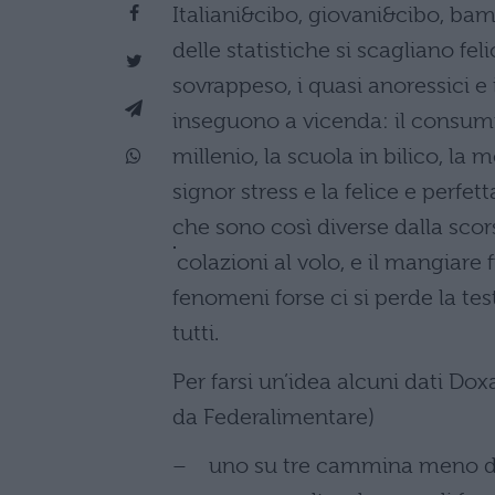
Italiani&cibo, giovani&cibo, ba
delle statistiche si scagliano fe
sovrappeso, i quasi anoressici e i
inseguono a vicenda: il consumi
millenio, la scuola in bilico, la
signor stress e la felice e perfet
che sono così diverse dalla scors
colazioni al volo, e il mangiare 
fenomeni forse ci si perde la te
tutti.
Per farsi un’idea alcuni dati 
da Federalimentare)
– uno su tre cammina meno di 