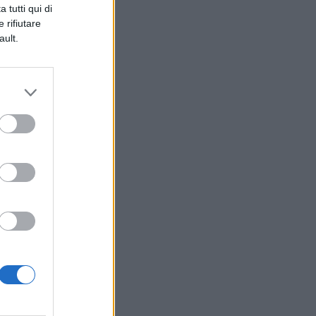
 tutti qui di
 rifiutare
ault.
i
ie
i,
he