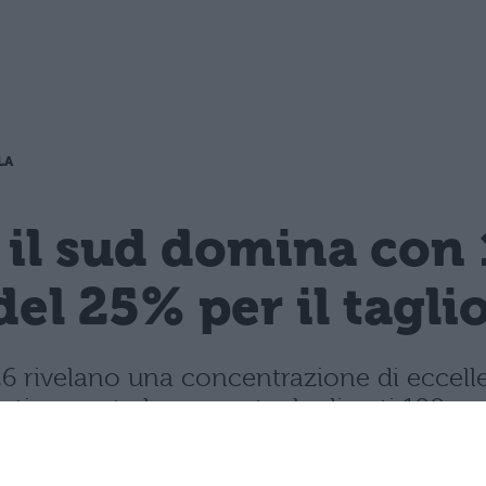
LA
 il sud domina con 
del 25% per il tagli
 2026 rivelano una concentrazione di ecce
rasticamente la percentuale di voti 100.