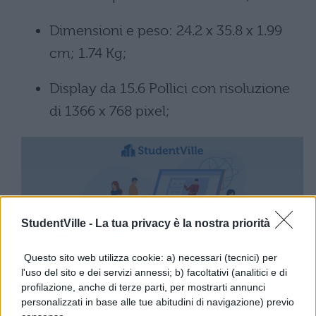
Dimensioni e peso: ‎24.2 x 35.8 x 1.99
cm; 1.74 Kg;
Display da 15.6 Pollici con risoluzione
di ‎1366 x 768 pixel;
StudentVille -
La tua privacy è la nostra priorità
Questo sito web utilizza cookie: a) necessari (tecnici) per
[affiliate_generic type=”button”
l'uso del sito e dei servizi annessi; b) facoltativi (analitici e di
url=”https://www.amazon.it/HP-255-G8-
profilazione, anche di terze parti, per mostrarti annunci
personalizzati in base alle tue abitudini di navigazione) previo
portatile-DDR4-SDRAM/dp/B08T9V1FG9/”