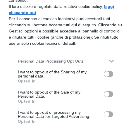
consenso.
text=”Compralo su Amazon”]
Il loro utilizzo è regolato dalla relativa cookie policy,
leggi
cliccando qui
.
Sul
HP 255 G8
troverete le connessioni a
Per il consenso ai cookies facoltativi puoi accettarli tutti
cliccando sul bottone Accetta tutti qui di seguito. Cliccando su
tutte le periferiche necessarie: jack per
Gestisci opzioni è possibile accedere al pannello di controllo
cuffie da 3,5 mm, porta USB-A, porta USB-C,
e rifiutare tutti i cookie (anche di profilazione); Se rifiuti tutto,
userai solo i cookie tecnici di default.
porta ethernet e lettore di schede SD, che
su un PC come questo non ci saremmo
Personal Data Processing Opt Outs
mai aspettati. .Il processore è non sarà
I want to opt-out of the Sharing of my
potentissimo, ma per eseguire Windows,
personal data.
Opted In
Office e Internet, può portare a termine il
I want to opt-out of the Sale of my
lavoro senza rallentarlo. Non preoccupatevi
Personal Data.
Opted In
se non vi potete permettere di pagare
questo PC tutto in una volta, grazie al
I want to opt-out of processing my
Personal Data for Targeted Advertising.
servizio Cofidis di Amazon, potete
Opted In
acquistarlo in comode rate che decidete