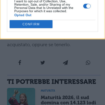
I want to opt-out of Collection, Use,
Retention, Sale, and/or Sharing of my
voi.
HP 255 G8 è disponibile
su Amazon a
Personal Data that Is Unrelated with the
Purposes for which it was collected.
soli 299,00 €
.
Inoltre vi ricordiamo che
Opted Out
grazie alla politica del noto e-commerce,
CONFIRM
avete 30 giorni di tempo dall’acquisto, per
decidere se fare il reso del prodotto
acquistato, oppure se tenerlo.
TI POTREBBE INTERESSARE
MATURITÀ
Maturità 2026, il sud
domina con 14.123 lodi