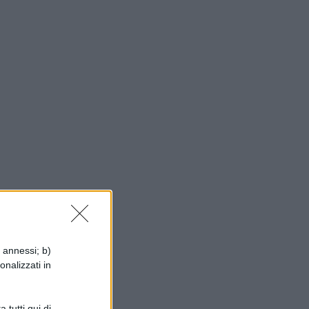
to
i annessi; b)
onalizzati in
 tutti qui di