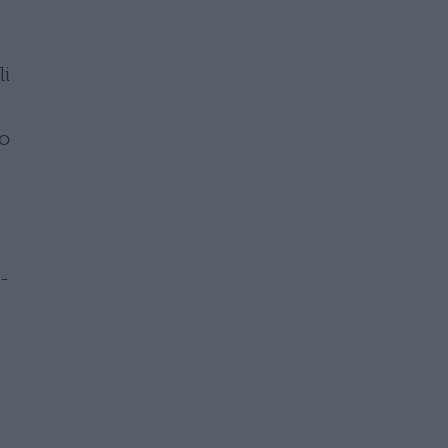
li
o
-