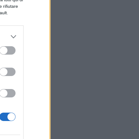
 rifiutare
ault.