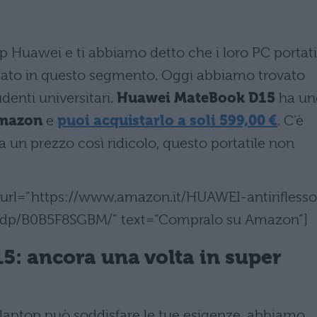
p Huawei e ti abbiamo detto che i loro PC portati
ercato in questo segmento. Oggi abbiamo trovato
denti universitari.
Huawei MateBook D15
ha un
Amazon
e
puoi acquistarlo a soli 599,00 €
. C’è
 un prezzo così ridicolo, questo portatile non
” url=”https://www.amazon.it/HUAWEI-antiriflesso
e/dp/B0B5F8SGBM/” text=”Compralo su Amazon”]
: ancora una volta in super
 laptop può soddisfare le tue esigenze, abbiamo