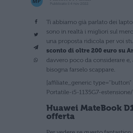
Pubblicato il 4 nov 2022
Ti abbiamo già parlato dei lapto
sono in realtà i migliori sul m
una proposta ridicola per voi stu
sconto di oltre 200 euro su 
davvero poco da considerare e, a
bisogna farselo scappare.
[affiliate_generic type=”button
Portatile-i5-1135G7-estension
Huawei MateBook D15
offerta
Per vedere se questo fantastico