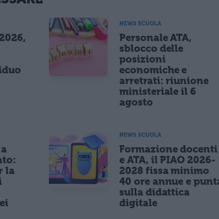
NEWS SCUOLA
 2026,
Personale ATA,
sblocco delle
posizioni
siduo
economiche e
arretrati: riunione
ministeriale il 6
agosto
NEWS SCUOLA
 a
Formazione docenti
ato:
e ATA, il PIAO 2026-
r la
2028 fissa minimo
i
40 ore annue e punt
sulla didattica
ei
digitale