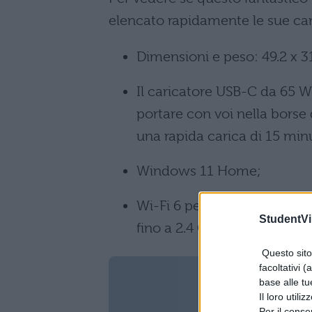
elencato rapidamente le sue cara
Dimensioni e peso: 49.2 x 31
Il caricatore USB-C da 65 
portare con voi nella borse d
una rapida carica di 15 minu
Windows 11 Home;
Wi-Fi 6 per potere caricare 
StudentVil
fino a 2.4 Gbps;
Questo sito 
facoltativi (
base alle tu
Il loro utili
Per il consen