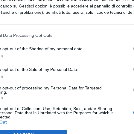
ccando su Gestisci opzioni è possibile accedere al pannello di controllo e
e (anche di profilazione); Se rifiuti tutto, userai solo i cookie tecnici di def
l Data Processing Opt Outs
o opt-out of the Sharing of my personal data.
In
o opt-out of the Sale of my Personal Data.
antiriflesso da 15.6 pollici, con un rapporto
In
soluzione di 1080p;
to opt-out of processing my Personal Data for Targeted
ing.
11° generazione a 1.7 GHz;
In
o opt-out of Collection, Use, Retention, Sale, and/or Sharing
OM SSD;
ersonal Data that Is Unrelated with the Purposes for which it
lected.
Out
per prestazioni grafiche superiori su laptop del