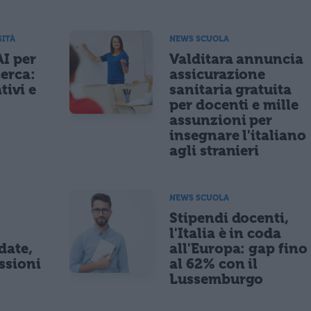
SITÀ
NEWS SCUOLA
AI per
Valditara annuncia
cerca:
assicurazione
tivi e
sanitaria gratuita
per docenti e mille
assunzioni per
insegnare l'italiano
agli stranieri
NEWS SCUOLA
Stipendi docenti,
l'Italia è in coda
date,
all'Europa: gap fino
ssioni
al 62% con il
Lussemburgo