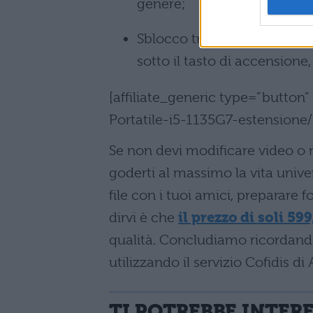
genere;
Sblocco tramite riconoscime
sotto il tasto di accensione, 
[affiliate_generic type=”button
Portatile-i5-1135G7-estension
Se non devi modificare video o 
goderti al massimo la vita unive
file con i tuoi amici, preparare 
dirvi è che
il prezzo di soli 599
qualità. Concludiamo ricordand
utilizzando il servizio Cofidis d
TI POTREBBE INTER