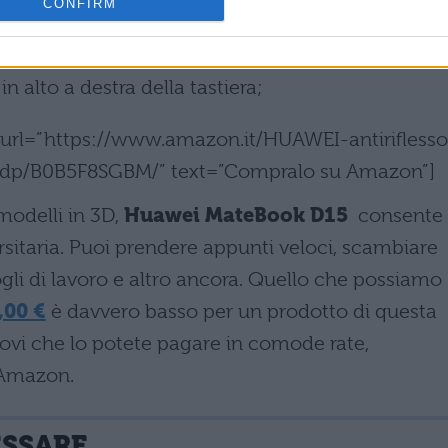
CONFIRM
nto della impronta digitale, il sensore è posto
in alto a destra della tastiera;
” url=”https://www.amazon.it/HUAWEI-antiriflesso
e/dp/B0B5F8SGBM/” text=”Compralo su Amazon”]
modelli in 3D,
Huawei
MateBook D15
consente 
rsitaria. Puoi prendere appunti veloci, scambiare
fogli di lavoro e altro ancora. Quello che possiamo
,00 €
è davvero basso per un prodotto di questa
ovi che lo potete pagare in comode rate,
i Amazon.
ESSARE