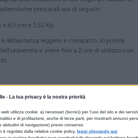
tteristiche principali qui di seguito:
 x 6.5 cm e 1.53 Kg;
W è abbastanza leggero e compatto, lo potete
ell’università e avere fino a 2 ore di utilizzo con
ti;
o scaricare un file con una velocità di trasferimen
le -
La tua privacy è la nostra priorità
web utilizza cookie: a) necessari (tecnici) per l'uso del sito e dei serviz
analitici e di profilazione, anche di terze parti, per mostrarti annunci pers
e abitudini di navigazione) previo consenso.
zzo è regolato dalla relativa cookie policy,
leggi cliccando qui
.
so ai cookies facoltativi puoi accettarli tutti cliccando sul bottone Accetta