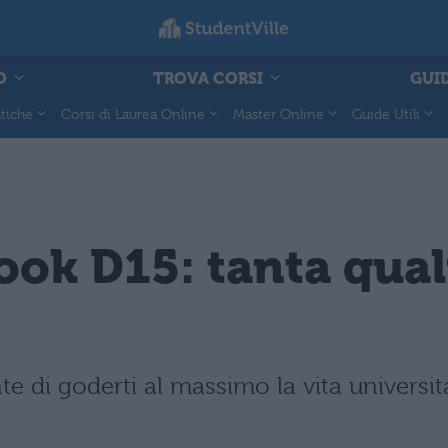
O
TROVA CORSI
GUID
tiche
Corsi di Laurea Online
Master Online
Guide Utili
ok D15: tanta quali
i goderti al massimo la vita universita