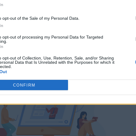
In
o opt-out of the Sale of my Personal Data.
In
 circa 60 chilometri al largo di Belize City, nel m
dibile fossa circolare, larga 300 metri e profonda
to opt-out of processing my Personal Data for Targeted
ing.
In
o opt-out of Collection, Use, Retention, Sale, and/or Sharing
ersonal Data that Is Unrelated with the Purposes for which it
lected.
Out
CONFIRM