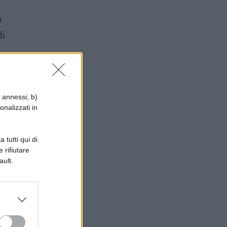
a
di
i annessi; b)
onalizzati in
 tutti qui di
 rifiutare
ault.