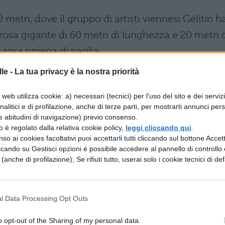
metri, dove il gruppo di artisti viennesi Gelitin h
 rosa gigante di 60 metri di lunghezza e 20 metri 
rosa ripiena di paglia.
le -
La tua privacy è la nostra priorità
web utilizza cookie: a) necessari (tecnici) per l'uso del sito e dei serviz
analitici e di profilazione, anche di terze parti, per mostrarti annunci pers
e abitudini di navigazione) previo consenso.
zzo è regolato dalla relativa cookie policy,
leggi cliccando qui
.
so ai cookies facoltativi puoi accettarli tutti cliccando sul bottone Accetta
ccando su Gestisci opzioni è possibile accedere al pannello di controllo e
e (anche di profilazione); Se rifiuti tutto, userai solo i cookie tecnici di def
l Data Processing Opt Outs
o opt-out of the Sharing of my personal data.