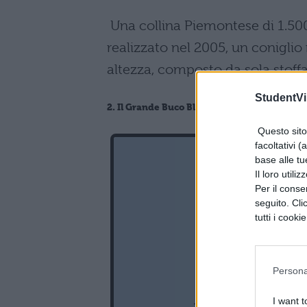
Una collina Piemontese di 1.500 
realizzato nel 2005, un coniglio
altezza, composto da sola stoffa 
StudentVil
2. Il Grande Buco Blu in Belize
Questo sito 
facoltativi (
base alle tu
Il loro utili
Per il consen
seguito. Cli
tutti i cooki
Persona
I want t