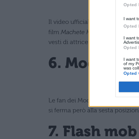
Opted 
I want t
Il video ufficiale di
Aura
, ultimo
Opted 
film
Machete Kills
, di cui è la c
I want 
vesti di attrice.
Advertis
Opted 
6. Modà – N
I want t
of my P
was col
Opted 
Le fan dei Modà non smettono di
si ferma però alla sesta posizion
7. Flash mob