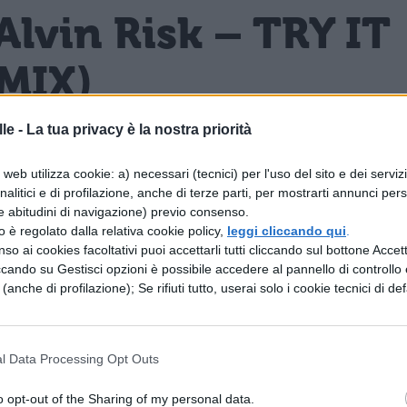
 Alvin Risk – TRY IT
MIX)
le -
La tua privacy è la nostra priorità
web utilizza cookie: a) necessari (tecnici) per l'uso del sito e dei serviz
i del momento dagli amanti della musica elettroni
analitici e di profilazione, anche di terze parti, per mostrarti annunci pers
e abitudini di navigazione) previo consenso.
esso. Racconta l'estate dei due musicisti trascorsa
zzo è regolato dalla relativa cookie policy,
leggi cliccando qui
.
so ai cookies facoltativi puoi accettarli tutti cliccando sul bottone Accetta
ccando su Gestisci opzioni è possibile accedere al pannello di controllo e
e (anche di profilazione); Se rifiuti tutto, userai solo i cookie tecnici di def
 – Machete Kills –
l Data Processing Opt Outs
o opt-out of the Sharing of my personal data.