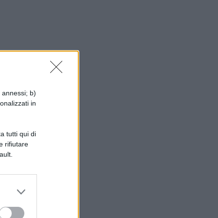
i annessi; b)
ca
onalizzati in
 tutti qui di
 rifiutare
ault.