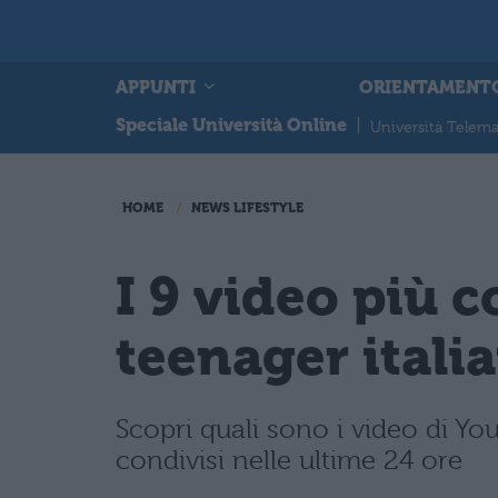
APPUNTI
ORIENTAMENT
Speciale Università Online
|
Università Telema
HOME
NEWS LIFESTYLE
I 9 video più c
teenager itali
Scopri quali sono i video di Yout
condivisi nelle ultime 24 ore