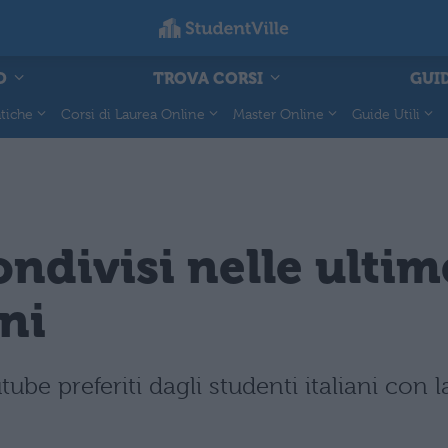
O
TROVA CORSI
GUID
tiche
Corsi di Laurea Online
Master Online
Guide Utili
ondivisi nelle ultim
ani
ube preferiti dagli studenti italiani con l