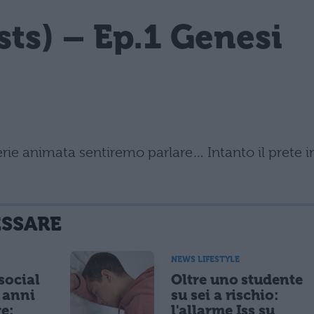
ests) – Ep.1 Genesi
rie animata sentiremo parlare… Intanto il prete i
ESSARE
NEWS LIFESTYLE
 social
Oltre uno studente
5 anni
su sei a rischio:
re:
l'allarme Iss su