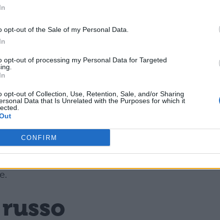
In
o opt-out of the Sale of my Personal Data.
 singolo di Lady Gaga, contiene alcune scene del
In
olonna sonora, e che vede la regina del pop nelle
to opt-out of processing my Personal Data for Targeted
ing.
In
on è mai abbastanz
o opt-out of Collection, Use, Retention, Sale, and/or Sharing
ersonal Data that Is Unrelated with the Purposes for which it
lected.
Out
CONFIRM
 condividere il nuovo singolo di Checco e co. c
e.
 russo