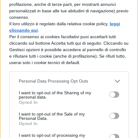
profilazione, anche di terze parti, per mostrarti annunci
tecnica. Però bisogna investire nel modo
personalizzati in base alle tue abitudini di navigazione) previo
giusto, spesso ci sono stati In Italia sprechi
consenso.
Il loro utilizzo è regolato dalla relativa cookie policy,
leggi
e inefficienze. Vorrei far capire agli italiani
cliccando qui
.
che pagano le tasse che investire in
Per il consenso ai cookies facoltativi puoi accettarli tutti
cliccando sul bottone Accetta tutti qui di seguito. Cliccando su
istruzione e ricerca è una cosa utile".
Gestisci opzioni è possibile accedere al pannello di controllo
e rifiutare tutti i cookie (anche di profilazione); Se rifiuti tutto,
Insomma i punti di partenza ci piacciono
userai solo i cookie tecnici di default.
tutti, speriamo non siano solo premesse e
promesse!
Personal Data Processing Opt Outs
I want to opt-out of the Sharing of my
personal data.
Opted In
I want to opt-out of the Sale of my
Personal Data.
Opted In
I want to opt-out of processing my