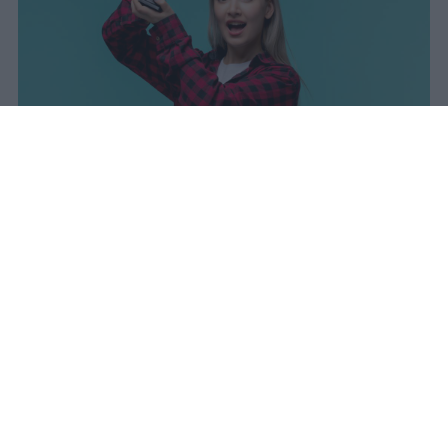
I dati ufficiali della Maturità 2026
rivelano una concentrazione di
eccellenze al sud, con Campania,
Puglia e Sicilia in testa. Cala
drasticamente la percentuale di voti
100.
sniro
Pubblicato il 7 ago 2026