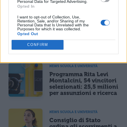
TI POTREBBE INTERESSARE
Personal Data for Targeted Advertising.
Opted In
MATURITÀ
I want to opt-out of Collection, Use,
Retention, Sale, and/or Sharing of my
Maturità 2026, il sud
Personal Data that Is Unrelated with the
domina con 14.123 lodi
Purposes for which it was collected.
ma i 100 crollano del
Opted Out
25% per il taglio ai
CONFIRM
bonus
NEWS SCUOLA E UNIVERSITÀ
Programma Rita Levi
Montalcini, 54 vincitori
selezionati: 25,5 milioni
per assunzioni e ricerca
NEWS SCUOLA E UNIVERSITÀ
Consiglio di Stato
ordina gli scorrimenti a