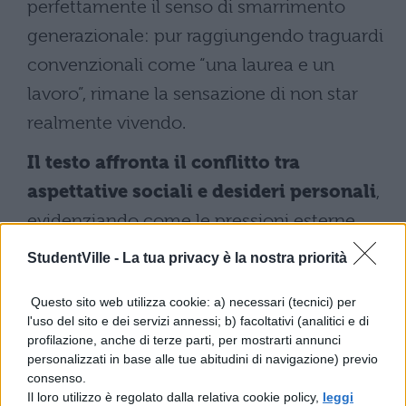
perfettamente il senso di smarrimento
generazionale: pur raggiungendo traguardi
convenzionali come “una laurea e un
lavoro”, rimane la sensazione di non star
realmente vivendo.
Il testo affronta il conflitto tra
aspettative sociali e desideri personali
,
evidenziando come le pressioni esterne
(“fai così e fai cosà”) condizionino le scelte
StudentVille -
La tua privacy è la nostra priorità
di vita. Emerge potente il bisogno di
Questo sito web utilizza cookie: a) necessari (tecnici) per
autenticità e la fantasia di liberarsi dai
l'uso del sito e dei servizi annessi; b) facoltativi (analitici e di
vincoli imposti per seguire finalmente la
profilazione, anche di terze parti, per mostrarti annunci
personalizzati in base alle tue abitudini di navigazione) previo
propria strada.
consenso.
Il loro utilizzo è regolato dalla relativa cookie policy,
leggi