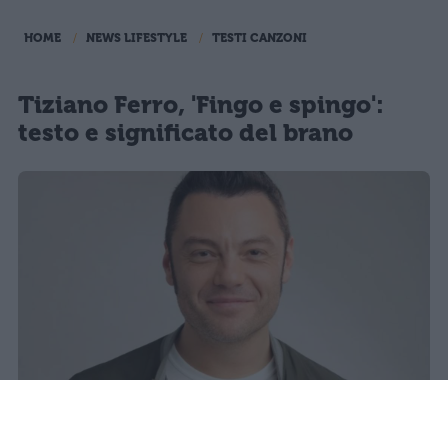
HOME
NEWS LIFESTYLE
TESTI CANZONI
Tiziano Ferro, 'Fingo e spingo':
testo e significato del brano
Tiziano Ferro torna con il singolo