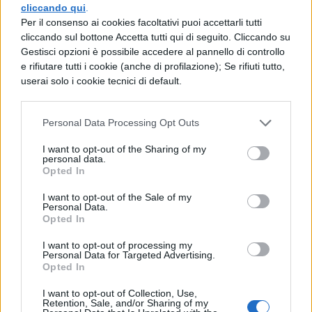
La sensazione di vita
cliccando qui
.
sospesa
Per il consenso ai cookies facoltativi puoi accettarli tutti
cliccando sul bottone Accetta tutti qui di seguito. Cliccando su
Gestisci opzioni è possibile accedere al pannello di controllo
Uno dei temi centrali della canzone di Olly
e rifiutare tutti i cookie (anche di profilazione); Se rifiuti tutto,
userai solo i cookie tecnici di default.
è la sensazione paradossale di non vivere
veramente nonostante si siano raggiunte le
Personal Data Processing Opt Outs
tappe socialmente riconosciute.
“E ora che
I want to opt-out of the Sharing of my
c’hai una laurea e un lavoro aspetti
personal data.
Opted In
ancora di vivere”
è una frase che colpisce
per la sua cruda verità: molti giovani adulti
I want to opt-out of the Sale of my
Personal Data.
si ritrovano a seguire percorsi predefiniti
Opted In
senza sentirsi realizzati.
I want to opt-out of processing my
Personal Data for Targeted Advertising.
Opted In
Questa esistenza in sospeso, in cui ci si
sente “già più di là che di qua” nonostante
I want to opt-out of Collection, Use,
Retention, Sale, and/or Sharing of my