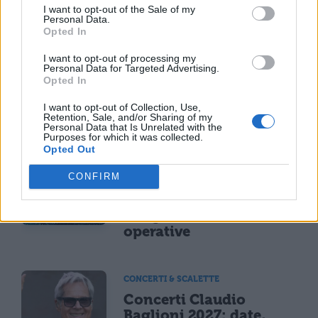
I want to opt-out of the Sale of my
NEWS LIFESTYLE
Personal Data.
Opted In
Oltre uno studente su
sei a rischio: l'allarme
I want to opt-out of processing my
Iss su gaming, azzardo
Personal Data for Targeted Advertising.
Opted In
e social nella
generazione Z
I want to opt-out of Collection, Use,
Retention, Sale, and/or Sharing of my
Personal Data that Is Unrelated with the
Purposes for which it was collected.
Opted Out
CONCERTI & SCALETTE
Bad Bunny, concerto
CONFIRM
annullato per maltempo
il 18 luglio: rimborso
integrale e modalità
operative
CONCERTI & SCALETTE
Concerti Claudio
Baglioni 2027: date,