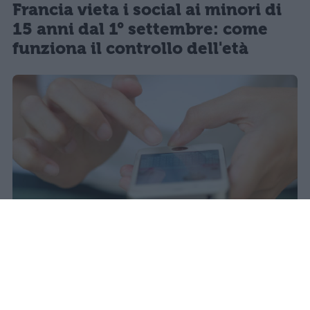
Francia vieta i social ai minori di
15 anni dal 1° settembre: come
funziona il controllo dell'età
Il 21 luglio la Francia ha approvato
una legge che vieta ai minori di
quindici anni l'accesso ai social