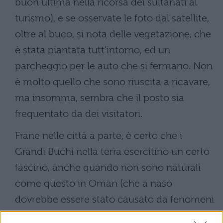
buon ultima nella ricorsa dei sultanati al
turismo), e se osservate le foto dal satellite,
oltre al buco, si nota delle vegetazione, che
è stata piantata tutt’intorno, ed un
parcheggio per le auto che si fermano. Non
è molto quello che sono riuscita a ricavare,
ma insomma, sembra che il posto sia
frequentato da dei visitatori.
Frane nelle città a parte, è certo che i
Grandi Buchi nella terra esercitino un certo
fascino, anche quando non sono naturali
come questo in Oman (che a naso
dovrebbe essere stato causato da fenomeni
di tipo carsico, anche se siamo nel deserto).