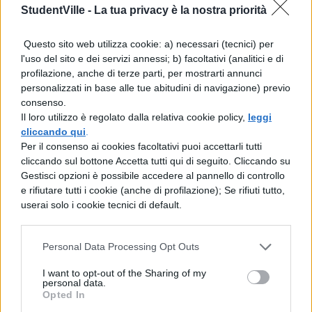
Vedi ad esempio la scarico” della diga di
StudentVille -
La tua privacy è la nostra priorità
Monticello in California.
Questo sito web utilizza cookie: a) necessari (tecnici) per
l'uso del sito e dei servizi annessi; b) facoltativi (analitici e di
Foto |
loufi
profilazione, anche di terze parti, per mostrarti annunci
personalizzati in base alle tue abitudini di navigazione) previo
consenso.
Il loro utilizzo è regolato dalla relativa cookie policy,
leggi
cliccando qui
.
Per il consenso ai cookies facoltativi puoi accettarli tutti
cliccando sul bottone Accetta tutti qui di seguito. Cliccando su
TI POTREBBE INTERESSARE
Gestisci opzioni è possibile accedere al pannello di controllo
e rifiutare tutti i cookie (anche di profilazione); Se rifiuti tutto,
NEWS LIFESTYLE
userai solo i cookie tecnici di default.
Francia vieta i social ai
minori di 15 anni dal 1°
Personal Data Processing Opt Outs
settembre: come
funziona il controllo
I want to opt-out of the Sharing of my
dell'età
personal data.
Opted In