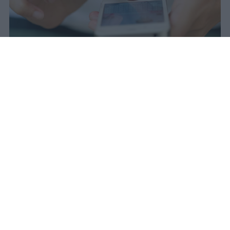
Il 21 luglio la Francia ha approvato
una legge che vieta ai minori di
quindici anni l'accesso ai social
network, in vigore dal 1° settembre.
Redazione Studentville
Pubblicato il 29 lug 2026
Il 21 luglio la Francia ha approvato una
legge che
vieta ai minori di quindici
anni l’accesso ai servizi di social