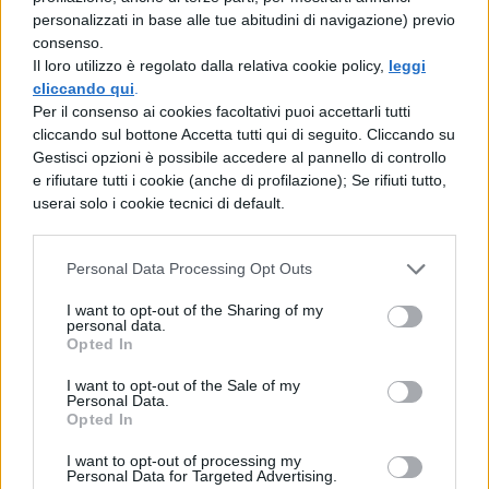
personalizzati in base alle tue abitudini di navigazione) previo
TI POTREBBE INTERESSARE
consenso.
Il loro utilizzo è regolato dalla relativa cookie policy,
leggi
NEWS LIFESTYLE
cliccando qui
.
Francia vieta i social ai
Per il consenso ai cookies facoltativi puoi accettarli tutti
minori di 15 anni dal 1°
cliccando sul bottone Accetta tutti qui di seguito. Cliccando su
settembre: come
Gestisci opzioni è possibile accedere al pannello di controllo
funziona il controllo
e rifiutare tutti i cookie (anche di profilazione); Se rifiuti tutto,
userai solo i cookie tecnici di default.
dell'età
Personal Data Processing Opt Outs
NEWS LIFESTYLE
Oltre uno studente su
I want to opt-out of the Sharing of my
personal data.
sei a rischio: l'allarme
Opted In
Iss su gaming, azzardo
e social nella
I want to opt-out of the Sale of my
Personal Data.
generazione Z
Opted In
I want to opt-out of processing my
Personal Data for Targeted Advertising.
CONCERTI & SCALETTE