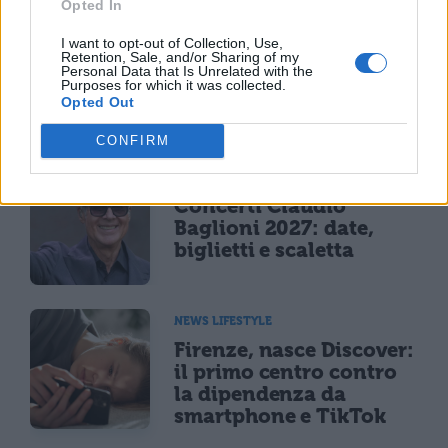
Opted In
Bad Bunny, concerto
annullato per maltempo
I want to opt-out of Collection, Use,
Retention, Sale, and/or Sharing of my
il 18 luglio: rimborso
Personal Data that Is Unrelated with the
integrale e modalità
Purposes for which it was collected.
Opted Out
operative
CONFIRM
CONCERTI & SCALETTE
Concerti Claudio
Baglioni 2027: date,
biglietti e scaletta
NEWS LIFESTYLE
Firenze, nasce Discover:
il primo centro contro
la dipendenza da
smartphone e TikTok