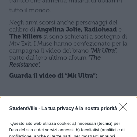
traffico che alimenta miliardi di dollari in
tutto il mondo.
Negli anni scorsi anche personaggi del
calibro di
Angelina Jolie, Radiohead
e
The Killers
si sono schierati a sostegno di
Mtv Exit. I Muse hanno confezionato per la
campagna il video del brano
“Mk Ultra”
,
tratto dal loro ultimo album
“The
Resistance”.
Guarda il video di “Mk Ultra”:
StudentVille -
La tua privacy è la nostra priorità
Questo sito web utilizza cookie: a) necessari (tecnici) per
l'uso del sito e dei servizi annessi; b) facoltativi (analitici e di
profilazione, anche di terze parti, per mostrarti annunci