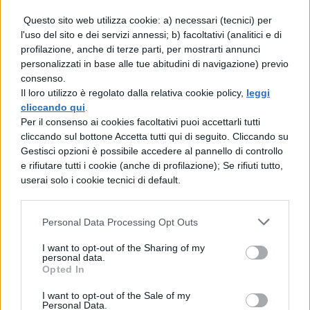
Questo sito web utilizza cookie: a) necessari (tecnici) per
l'uso del sito e dei servizi annessi; b) facoltativi (analitici e di
T
profilazione, anche di terze parti, per mostrarti annunci
I
personalizzati in base alle tue abitudini di navigazione) previo
consenso.
P
Il loro utilizzo è regolato dalla relativa cookie policy,
leggi
O
cliccando qui
.
T
Per il consenso ai cookies facoltativi puoi accettarli tutti
cliccando sul bottone Accetta tutti qui di seguito. Cliccando su
R
Gestisci opzioni è possibile accedere al pannello di controllo
E
e rifiutare tutti i cookie (anche di profilazione); Se rifiuti tutto,
B
userai solo i cookie tecnici di default.
B
E
Personal Data Processing Opt Outs
I
I want to opt-out of the Sharing of my
N
personal data.
Opted In
T
E
I want to opt-out of the Sale of my
Personal Data.