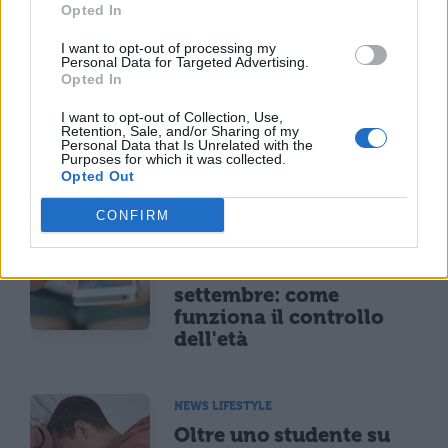
R
Opted In
E
I want to opt-out of processing my
Personal Data for Targeted Advertising.
S
Opted In
S
I want to opt-out of Collection, Use,
A
Retention, Sale, and/or Sharing of my
Personal Data that Is Unrelated with the
R
Purposes for which it was collected.
E
Opted Out
CONFIRM
NEWS LIFESTYLE
Francia vieta i social ai
minori di 15 anni dal 1°
settembre: come
funziona il controllo
dell'età
NEWS LIFESTYLE
Oltre uno studente su