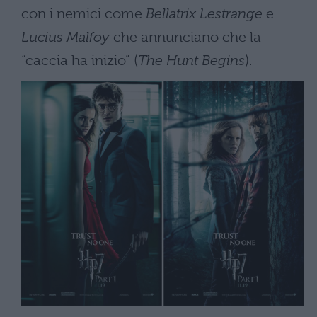
con i nemici come
Bellatrix Lestrange
e
Lucius Malfoy
che annunciano che la
“caccia ha inizio” (
The Hunt Begins
).