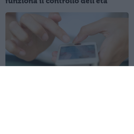
funziona il controllo dell'età
Il 21 luglio la Francia ha approvato
una legge che vieta ai minori di
quindici anni l'accesso ai social
network, in vigore dal 1° settembre.
Redazione Studentville