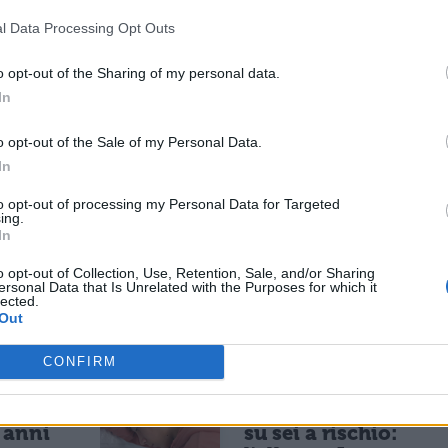
tinua a guidare il settore grazie alla sua capaci
l Data Processing Opt Outs
ktop e portatili, il sistema operativo OS X, gli
o opt-out of the Sharing of my personal data.
ionali. Apple sta inoltre guidando la rivoluzione del
In
player musicali iPod e con il negozio di musica
o opt-out of the Sale of my Personal Data.
In
 di musica online iTunes, iPod ha trasformato il
to opt-out of processing my Personal Data for Targeted
ing.
i appassionati di musica acquistano, gestiscono e
In
o opt-out of Collection, Use, Retention, Sale, and/or Sharing
ersonal Data that Is Unrelated with the Purposes for which it
lected.
Out
ESSARE
CONFIRM
NEWS LIFESTYLE
 social
Oltre uno studente
5 anni
su sei a rischio: