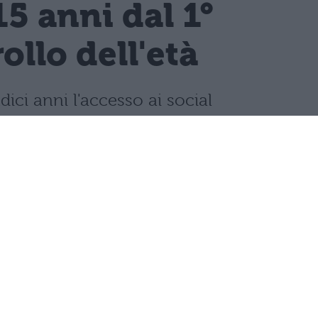
15 anni dal 1°
llo dell'età
dici anni l'accesso ai social