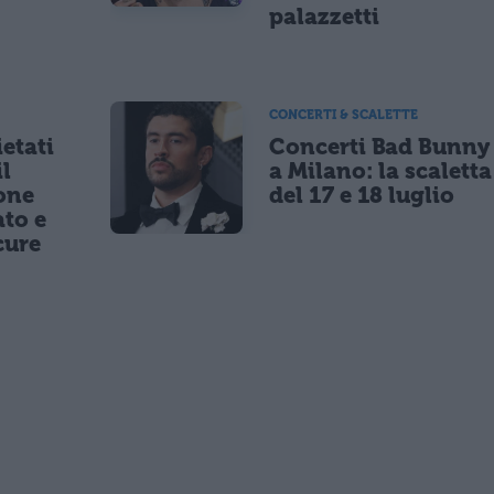
palazzetti
CONCERTI & SCALETTE
etati
Concerti Bad Bunny
il
a Milano: la scaletta
one
del 17 e 18 luglio
to e
cure