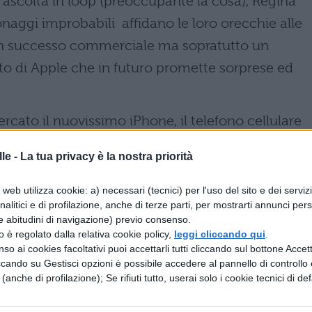
ascolta in loop (preoccupante la cosa), Regina
rsonaggi improbabili affidano le loro orecchie alle
 Un successo commerciale ma sopratutto un
tto di Apple che in futuro promette sorprese ed
rcato il nuovissimo iPhone, il telefono cellulare
anche da iPod e di navigare su internet, grazie al
le -
La tua privacy è la nostra priorità
web utilizza cookie: a) necessari (tecnici) per l'uso del sito e dei serviz
analitici e di profilazione, anche di terze parti, per mostrarti annunci pers
nque le mie scarpe da corsa e il mio iPod,” ha
e abitudini di navigazione) previo consenso.
e volte campione del Tour de France. “Ascolto
zzo è regolato dalla relativa cookie policy,
leggi cliccando qui
.
so ai cookies facoltativi puoi accettarli tutti cliccando sul bottone Accetta
ietro la mia musica è davvero motivante.”
ccando su Gestisci opzioni è possibile accedere al pannello di controllo e
e (anche di profilazione); Se rifiuti tutto, userai solo i cookie tecnici di def
zione del personal computer negli anni ‘70, con
decennio più tardi, con l’introduzione del