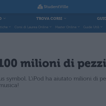
O
TROVA CORSI
GUID
tiche
Corsi di Laurea Online
Master Online
Guide Utili
100 milioni di pezz
 symbol. L'iPod ha aiutato milioni di 
 musica!