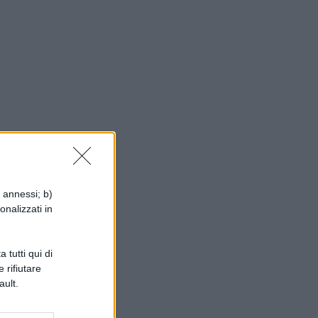
i annessi; b)
onalizzati in
 tutti qui di
 rifiutare
ault.