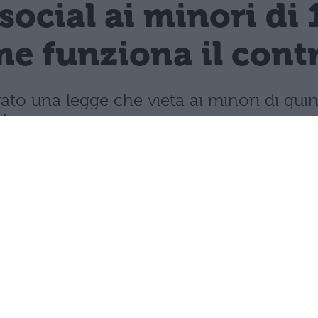
 social ai minori di 
e funziona il contro
vato una legge che vieta ai minori di quin
mbre.