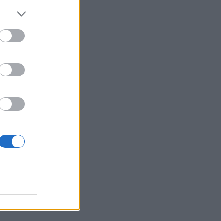
tà
la