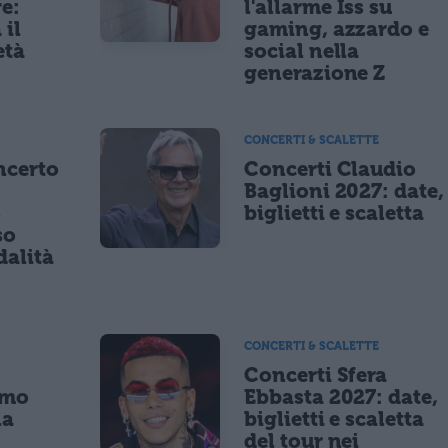
re:
l'allarme Iss su
 il
gaming, azzardo e
età
social nella
generazione Z
CONCERTI & SCALETTE
ncerto
Concerti Claudio
Baglioni 2027: date,
8
biglietti e scaletta
so
dalità
CONCERTI & SCALETTE
Concerti Sfera
imo
Ebbasta 2027: date,
la
biglietti e scaletta
a
del tour nei