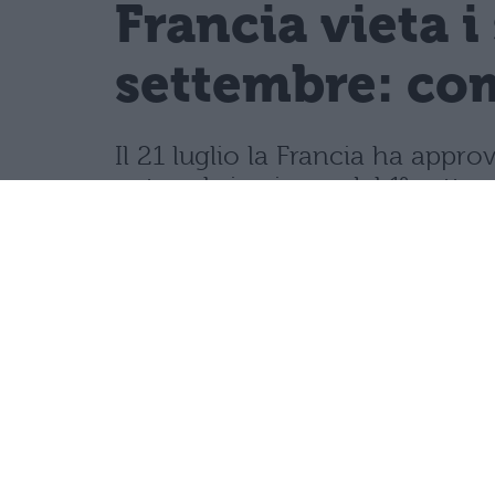
Francia vieta i
settembre: com
Il 21 luglio la Francia ha appro
network, in vigore dal 1° sette