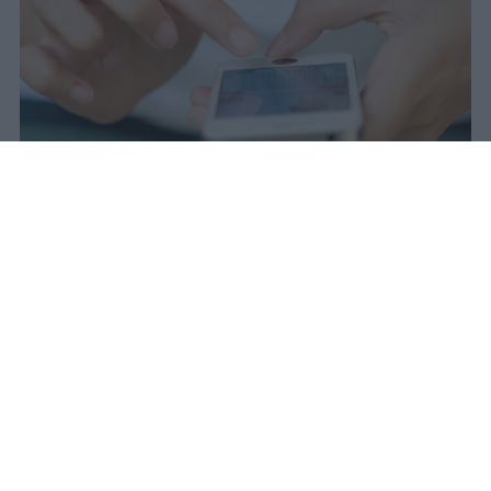
Il 21 luglio la Francia ha approvato
una legge che vieta ai minori di
quindici anni l'accesso ai social
network, in vigore dal 1° settembre.
Redazione Studentville
Pubblicato il 29 lug 2026
Il 21 luglio la Francia ha approvato una