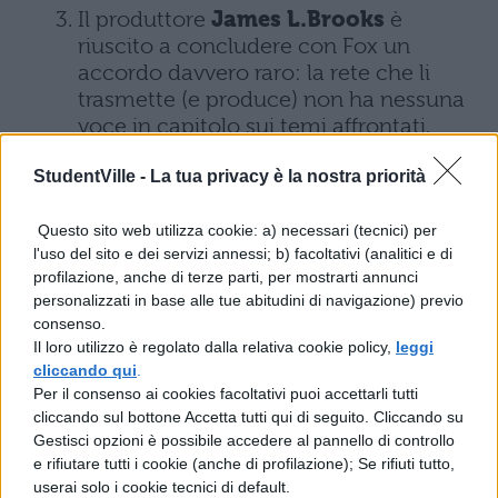
Il produttore
James L.Brooks
è
riuscito a concludere con Fox un
accordo davvero raro: la rete che li
trasmette (e produce) non ha nessuna
voce in capitolo sui temi affrontati.
Carta bianca dunque che ha permesso
al cartoon di essere così politicamente
StudentVille -
La tua privacy è la nostra priorità
scorretto nel corso degli anni.
Questo sito web utilizza cookie: a) necessari (tecnici) per
Marge prende il nome dalla mamma di
l'uso del sito e dei servizi annessi; b) facoltativi (analitici e di
Groening che si chiamava
Margaret
profilazione, anche di terze parti, per mostrarti annunci
personalizzati in base alle tue abitudini di navigazione) previo
Wiggum
, sposata con Homer
consenso.
Groening. I loro figli -oltre a Matt,
Il loro utilizzo è regolato dalla relativa cookie policy,
leggi
creatore dei Simpson- si chiamano
cliccando qui
.
Patty, Mark, Lisa e Maggie. Vi ricordano
Per il consenso ai cookies facoltativi puoi accettarli tutti
niente?
cliccando sul bottone Accetta tutti qui di seguito. Cliccando su
Gestisci opzioni è possibile accedere al pannello di controllo
È la serie più longeva tra quelle che un
e rifiutare tutti i cookie (anche di profilazione); Se rifiuti tutto,
network ha mai trasmesso in prima
userai solo i cookie tecnici di default.