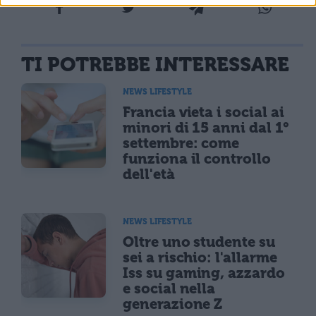
TI POTREBBE INTERESSARE
NEWS LIFESTYLE
Francia vieta i social ai
minori di 15 anni dal 1°
settembre: come
funziona il controllo
dell'età
NEWS LIFESTYLE
Oltre uno studente su
sei a rischio: l'allarme
Iss su gaming, azzardo
e social nella
generazione Z