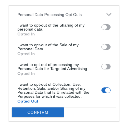
serata ed è anche quella con più guest
star (anche italiane).
Personal Data Processing Opt Outs
Perché sono gialli? Perché in questo
I want to opt-out of the Sharing of my
modo erano facilmente riconoscibili
personal data.
Opted In
facendo zapping tra i vari canali
I want to opt-out of the Sale of my
In tutti questi episodi, hanno più volte
Personal Data.
Opted In
predetto la realtà
: nel 1996 un
citofono era disegnato come un iPod
I want to opt-out of processing my
(presentato nel 2001); nel 1997 Marge
Personal Data for Targeted Advertising.
Opted In
profetizza l’epidemia di Ebola
regalando un libro a Bart; lo scandalo
I want to opt-out of Collection, Use,
Retention, Sale, and/or Sharing of my
della carne di cavallo nel 1994; lo
Personal Data that Is Unrelated with the
scandalo NSA e tantissimi altri, non
Purposes for which it was collected.
Opted Out
ultimo l’ elezione a Presidente degli
Stati Uniti di Donald Trump.
CONFIRM