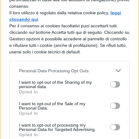
consenso.
stato nulla da fare. L'uomo è stato arrestato
Il loro utilizzo è regolato dalla relativa cookie policy,
leggi
con l'accusa di
omicidio stradale
cliccando qui
.
Per il consenso ai cookies facoltativi puoi accettarli tutti
aggravato
ed è risultato
positivo ai
cliccando sul bottone Accetta tutti qui di seguito. Cliccando su
cannabinoidi e agli oppiacei
; l'attore
Gestisci opzioni è possibile accedere al pannello di controllo
e rifiutare tutti i cookie (anche di profilazione); Se rifiuti tutto,
non avrebbe dovuto trovarsi alla guida in
userai solo i cookie tecnici di default.
quanto gli era stata sospesa la patente a
causa dell'uso di stupefacenti. I suoi
Personal Data Processing Opt Outs
avvocati hanno chiesto gli arresti
I want to opt-out of the Sharing of my
personal data.
domiciliari, ma per il momento rimarrà in
Opted In
carcere in quanto l'istituto penitenziario
I want to opt-out of the Sale of my
non dispone di braccialetti elettronici.
Personal Data.
Opted In
Purtroppo il caso di Diele non è isolato,
I want to opt-out of processing my
vediamo quali altre star sono state
Personal Data for Targeted Advertising.
Opted In
accusate di omicidio.