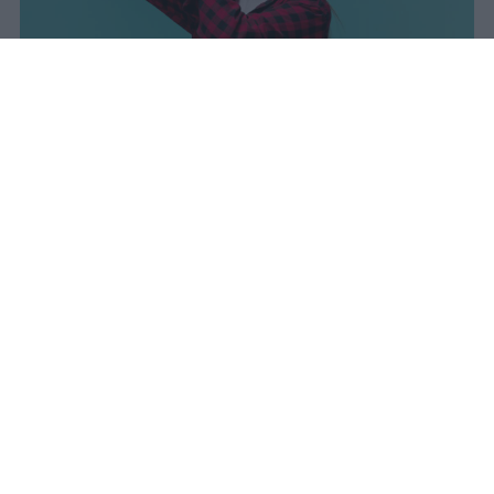
I dati ufficiali della Maturità 2026
rivelano una concentrazione di
eccellenze al sud, con Campania,
Puglia e Sicilia in testa. Cala
drasticamente la percentuale di voti
100.
sniro
Pubblicato il 7 ago 2026
Il Ministero dell’Istruzione e del Merito ha
diffuso i dati ufficiali sugli esiti degli esami