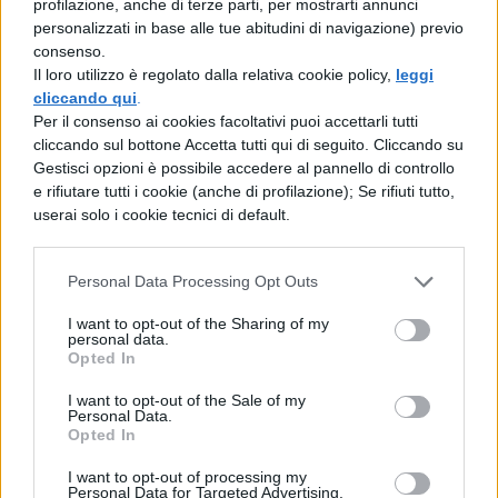
profilazione, anche di terze parti, per mostrarti annunci
personalizzati in base alle tue abitudini di navigazione) previo
–
sono stressanti
: molta parte dei conflitti,
consenso.
dei litigi (le urla, i pianti, le punizioni…) che
Il loro utilizzo è regolato dalla relativa cookie policy,
leggi
cliccando qui
.
avvengono tra genitori e figli riguardano lo
Per il consenso ai cookies facoltativi puoi accettarli tutti
svolgimento, meglio il tardivo o il mancato
cliccando sul bottone Accetta tutti qui di seguito. Cliccando su
Gestisci opzioni è possibile accedere al pannello di controllo
svolgimento dei compiti; quando sarebbe
e rifiutare tutti i cookie (anche di profilazione); Se rifiuti tutto,
userai solo i cookie tecnici di default.
invece essenziale disporre di tempo libero
da trascorrere insieme, serenamente;
Personal Data Processing Opt Outs
–
sono malsani:
portare ogni giorno zaini
I want to opt-out of the Sharing of my
pesantissimi, colmi di quadernoni e libri di
personal data.
Opted In
testo, è nocivo per la salute, per l'integrità
I want to opt-out of the Sale of my
fisica soprattutto dei più piccoli, come
Personal Data.
Opted In
dimostrato da numerose ricerche mediche.
I want to opt-out of processing my
Personal Data for Targeted Advertising.