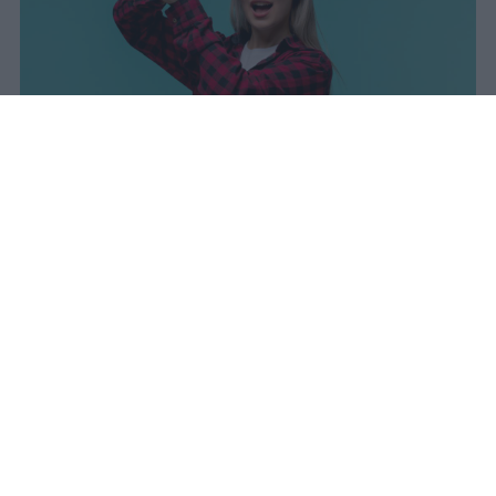
I dati ufficiali della Maturità 2026
rivelano una concentrazione di
eccellenze al sud, con Campania,
Puglia e Sicilia in testa. Cala
drasticamente la percentuale di voti
100.
sniro
Pubblicato il 7 ago 2026
Il Ministero dell’Istruzione e del Merito ha