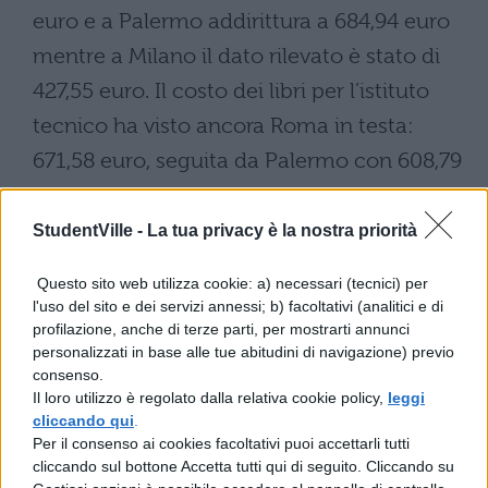
euro e a Palermo addirittura a 684,94 euro
mentre a Milano il dato rilevato è stato di
427,55 euro. Il costo dei libri per l’istituto
tecnico ha visto ancora Roma in testa:
671,58 euro, seguita da Palermo con 608,79
euro e da Milano con 383,8 euro.
StudentVille -
La tua privacy è la nostra priorità
Il provvedimento
Da parte sua il ministero della Pubblica
Questo sito web utilizza cookie: a) necessari (tecnici) per
l'uso del sito e dei servizi annessi; b) facoltativi (analitici e di
Istruzione nel 2007 ha varato un
profilazione, anche di terze parti, per mostrarti annunci
provvedimento che ha assegnato 103
personalizzati in base alle tue abitudini di navigazione) previo
consenso.
milioni e 291 mila euro, pari a 200 miliardi
Il loro utilizzo è regolato dalla relativa cookie policy,
leggi
di vecchie lire, alle amministrazioni locali
cliccando qui
.
Per il consenso ai cookies facoltativi puoi accettarli tutti
per l’anno scolastico 2007-2008, per la
cliccando sul bottone Accetta tutti qui di seguito. Cliccando su
fornitura gratuita dei libri di testo agli alunni