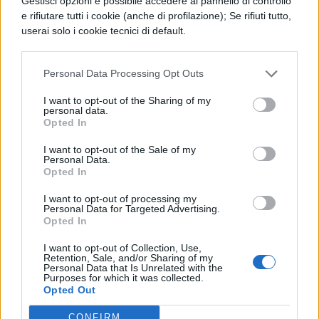
Gestisci opzioni è possibile accedere al pannello di controllo
e rifiutare tutti i cookie (anche di profilazione); Se rifiuti tutto,
delle scuole medie e, anche nella forma del
userai solo i cookie tecnici di default.
comodato, a quelli delle secondarie
superiori che si trovino nelle stesse
Personal Data Processing Opt Outs
condizioni di necessità.
I want to opt-out of the Sharing of my
personal data.
Gli editori respingono le accuse di rincaro
Opted In
dei libri ricordando che «anche l’Istat ha
I want to opt-out of the Sale of my
sempre certificato in modo rigoroso» che
Personal Data.
Opted In
«non è vero che i prezzi dei libri sono
I want to opt-out of processing my
aumentati negli ultimi anni più
Personal Data for Targeted Advertising.
Opted In
dell’inflazione».
I want to opt-out of Collection, Use,
Soddisfatte le associazioni dei consumatori
Retention, Sale, and/or Sharing of my
Personal Data that Is Unrelated with the
ma Paolo Landi presidente di Adiconsum
Purposes for which it was collected.
Opted Out
raccomanda di fare attenzione «ai libri
consigliati, quelli che i docenti non
CONFIRM