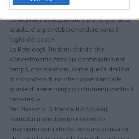
inseriscono nella lista ufficiale ma
consigliano di acquistare il primo giorno di
scuola, che potrebbero rendere vano il
taglio dei costi».
La Rete degli Studenti chiede che
«l’investimento fatto sia continuativo nel
tempo, con soluzioni, come quella dei libri
in comodato d’uso che consentano alle
scuole di avere maggiori strumenti contro il
caro-testi».
Per Massimo Di Menna (Uil Scuola),
«sarebbe preferibile un intervento
finanziario consistente, per dare ai ragazzi
che sono bravi a scuola borse di studio per