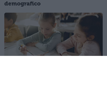
demografico
Nel 2025 l'Italia registra il minimo
storico di nascite dal dopoguerra:
355mila bambini, 50mila in meno
rispetto al 2020. Nel 2031 questo
calo avrà un impatto diretto sulle