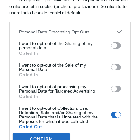
e rifiutare tutti i cookie (anche di profilazione); Se rifiuti tutto,
Foto: Wikipedia
userai solo i cookie tecnici di default.
Personal Data Processing Opt Outs
I want to opt-out of the Sharing of my
personal data.
Opted In
TI POTREBBE INTERESSARE
I want to opt-out of the Sale of my
Personal Data.
NEWS LIFESTYLE
Opted In
Francia vieta i social ai
I want to opt-out of processing my
minori di 15 anni dal 1°
Personal Data for Targeted Advertising.
settembre: come
Opted In
funziona il controllo
dell'età
I want to opt-out of Collection, Use,
Retention, Sale, and/or Sharing of my
Personal Data that Is Unrelated with the
Purposes for which it was collected.
Opted Out
NEWS LIFESTYLE
Oltre uno studente su
CONFIRM