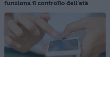
funziona il controllo dell'età
Il 21 luglio la Francia ha approvato
una legge che vieta ai minori di
quindici anni l'accesso ai social
network, in vigore dal 1° settembre.