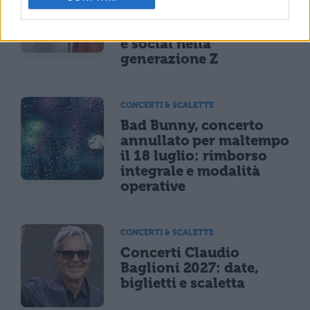
sei a rischio: l'allarme
Iss su gaming, azzardo
e social nella
generazione Z
CONCERTI & SCALETTE
Bad Bunny, concerto
annullato per maltempo
il 18 luglio: rimborso
integrale e modalità
operative
CONCERTI & SCALETTE
Concerti Claudio
Baglioni 2027: date,
biglietti e scaletta