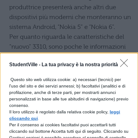
produttrice presenterà anche altri due
dispositivi più moderni che monteranno un
sistema Android, “Nokia 5” e “Nokia 6”.
Per quanto riguarda le caratteristiche del
“nuovo” 3310, sono poche le informazioni
che si hanno, ma se, come si vocifera, il
StudentVille -
La tua privacy è la nostra priorità
prezzo sarà di
soli 59 dollari
, dovremmo
accontentarci di un “telefono base” e non
Questo sito web utilizza cookie: a) necessari (tecnici) per
smartphone: magari con una versione
l'uso del sito e dei servizi annessi; b) facoltativi (analitici e di
profilazione, anche di terze parti, per mostrarti annunci
aggiornata di “
Snake
”uno dei primi giochi
personalizzati in base alle tue abitudini di navigazione) previo
per cellulare più appassionante di sempre,
consenso.
Il loro utilizzo è regolato dalla relativa cookie policy,
leggi
e dell’autonomia della batteria: ben 260 ore
cliccando qui
.
in standby, prestazioni che oggi ci
Per il consenso ai cookies facoltativi puoi accettarli tutti
cliccando sul bottone Accetta tutti qui di seguito. Cliccando su
sogniamo.
Gestisci opzioni è possibile accedere al pannello di controllo