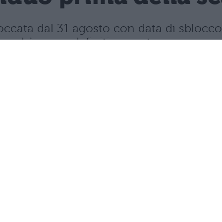
ccata dal 31 agosto con data di sblocco 
 andrà perso definitivamente.