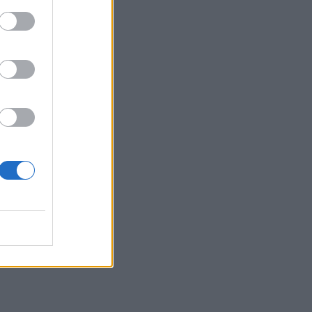
lo
il