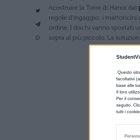
ricostruire la Torre di Hanoi dal
regole d'ingaggio: i mattoncini 
ordine. I dischi vanno spostati 
sopra al più piccolo. La soluzi
StudentVil
Questo sito 
facoltativi (
base alle tu
Il loro utili
Per il consen
seguito. Cli
tutti i cooki
Persona