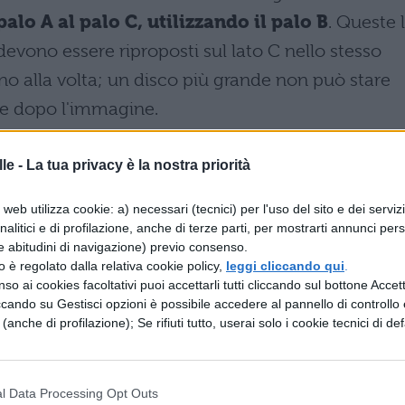
palo A al palo C, utilizzando il palo B
. Queste 
devono essere riproposti sul lato C nello stesso
uno alla volta; un disco più grande non può stare
one dopo l'immagine.
le -
La tua privacy è la nostra priorità
web utilizza cookie: a) necessari (tecnici) per l'uso del sito e dei serviz
analitici e di profilazione, anche di terze parti, per mostrarti annunci pers
e abitudini di navigazione) previo consenso.
zzo è regolato dalla relativa cookie policy,
leggi cliccando qui
.
so ai cookies facoltativi puoi accettarli tutti cliccando sul bottone Accetta
ccando su Gestisci opzioni è possibile accedere al pannello di controllo e
e (anche di profilazione); Se rifiuti tutto, userai solo i cookie tecnici di def
l Data Processing Opt Outs