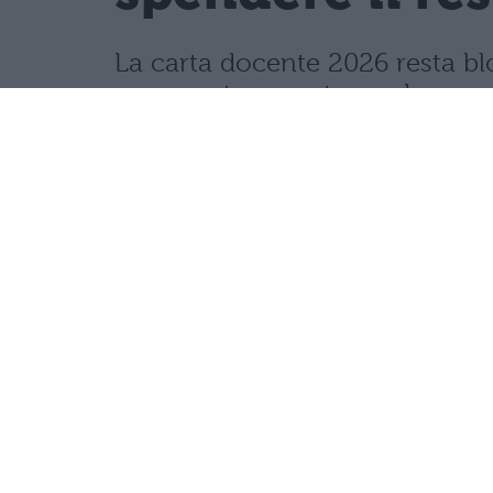
La carta docente 2026 resta blo
speso entro questa scadenza o