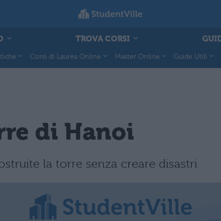
O
TROVA CORSI
GUID
tiche
Corsi di Laurea Online
Master Online
Guide Utili
orre di Hanoi
truite la torre senza creare disastri