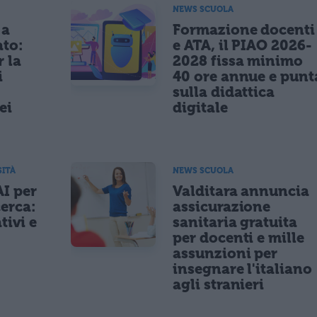
NEWS SCUOLA
 a
Formazione docenti
ato:
e ATA, il PIAO 2026-
r la
2028 fissa minimo
i
40 ore annue e punt
sulla didattica
ei
digitale
SITÀ
NEWS SCUOLA
AI per
Valditara annuncia
cerca:
assicurazione
tivi e
sanitaria gratuita
per docenti e mille
assunzioni per
insegnare l'italiano
agli stranieri