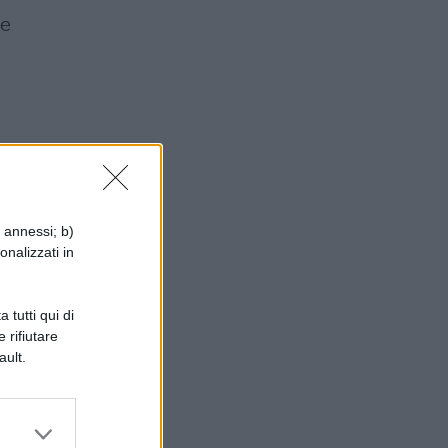
le
i annessi; b)
onalizzati in
 tutti qui di
 rifiutare
ault.