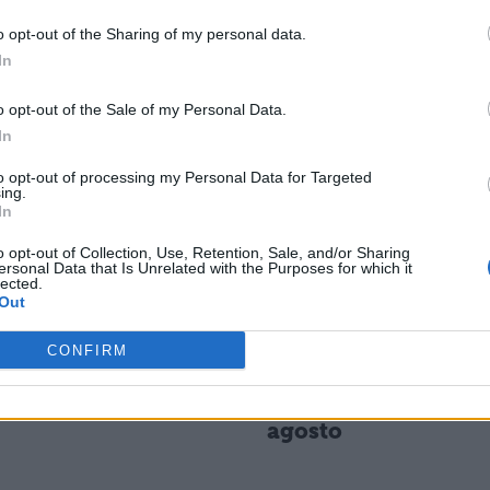
o opt-out of the Sharing of my personal data.
o in C, il rosso in C, il blu in B, il rosso in A, il gial
In
 il rosso in C, il giallo in A, il rosso in A, il blu in C, 
o opt-out of the Sale of my Personal Data.
so in C. Il numero totale degli spostamenti è 15.
In
to opt-out of processing my Personal Data for Targeted
ESSARE
ing.
In
o opt-out of Collection, Use, Retention, Sale, and/or Sharing
NEWS SCUOLA
ersonal Data that Is Unrelated with the Purposes for which it
 2026,
Personale ATA,
lected.
Out
sblocco delle
posizioni
CONFIRM
siduo
economiche e
arretrati: riunione
ministeriale il 6
agosto