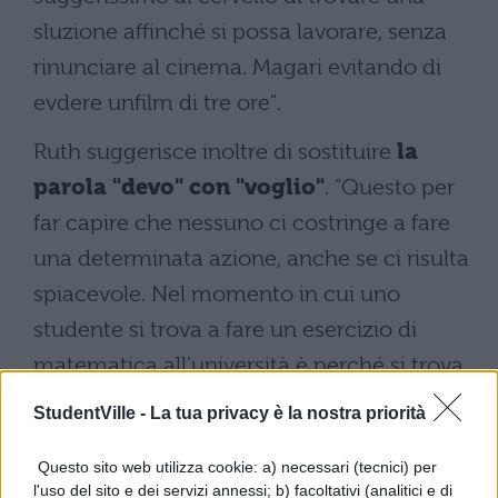
sluzione affinché si possa lavorare, senza
rinunciare al cinema. Magari evitando di
evdere unfilm di tre ore".
Ruth suggerisce inoltre di sostituire
la
parola "devo" con "voglio"
. "Questo per
far capire che nessuno ci costringe a fare
una determinata azione, anche se ci risulta
spiacevole. Nel momento in cui uno
studente si trova a fare un esercizio di
matematica all'università è perché si trova
in una situazione frutto delle proprie
StudentVille -
La tua privacy è la nostra priorità
scelte".
Questo sito web utilizza cookie: a) necessari (tecnici) per
l'uso del sito e dei servizi annessi; b) facoltativi (analitici e di