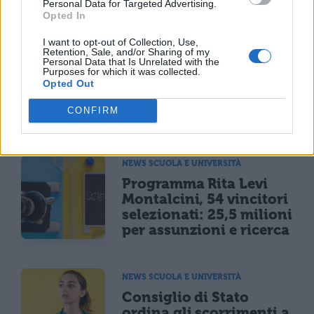
TI POTREBBE INTERESSARE
Personal Data for Targeted Advertising.
Opted In
MATURITÀ
I want to opt-out of Collection, Use,
Retention, Sale, and/or Sharing of my
Maturità 2026, il sud
Personal Data that Is Unrelated with the
domina con 14.123 lodi
Purposes for which it was collected.
ma i 100 crollano del
Opted Out
25% per il taglio ai
CONFIRM
bonus
NEWS SCUOLA E UNIVERSITÀ
Programma Rita Levi
Montalcini, 54 vincitori
selezionati: 25,5 milioni
per assunzioni e ricerca
NEWS SCUOLA E UNIVERSITÀ
Consiglio di Stato
ordina gli scorrimenti a