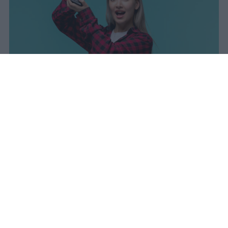
sniro
Pubblicato il 7 ago 2026
Il Ministero dell’Istruzione e del Merito ha
diffuso i dati ufficiali sugli esiti degli esami
di Maturità per l’anno scolastico 2025/2026,
offrendo un quadro complessivo degli
scrutini finali e delle prove conclusive.
Quest’anno è stato ammesso alla prova