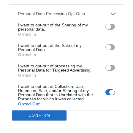
dovrete esprimere il bisogno di farvi
ascoltare, ma anche di ascoltare quello che
Personal Data Processing Opt Outs
vostro padre vorrà dirvi. E non dimenticate
I want to opt-out of the Sharing of my
personal data.
che papà è un uomo e non ama perdersi
Opted In
nei dettagli, quelli riservateli alle mamme!
I want to opt-out of the Sale of my
Personal Data.
Rietenta sarai più fortunato
– Parlare
Opted In
con papà non è mai una cosa semplice, e
I want to opt-out of processing my
Personal Data for Targeted Advertising.
molti potrebbero trovarsi in difficoltà
Opted In
nell'istaurare un dialogo. Non perdete la
I want to opt-out of Collection, Use,
Retention, Sale, and/or Sharing of my
pazienza. Provate e riprovate. Trovate un
Personal Data that Is Unrelated with the
Purposes for which it was collected.
punto di collegamento, in fondo sono stati
Opted Out
ragazzi anche loro, ricordateglielo!
CONFIRM