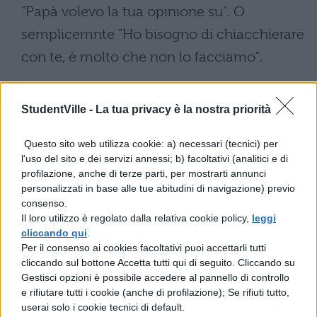
"Papà volevo la tua opinione su". O
semplicemnte "Ho bisogno di chiacchierare
con te, è molto che non lo facciamo".
Lingua comune
– Secondo gli studiosi
una comunicazione è tanto più efficace
StudentVille -
La tua privacy è la nostra priorità
quanto adattata alla persona a cui è rivolta.
Questo sito web utilizza cookie: a) necessari (tecnici) per
Cosa significa? Provate a parlare da adulti.
l'uso del sito e dei servizi annessi; b) facoltativi (analitici e di
profilazione, anche di terze parti, per mostrarti annunci
Niente slang, niente termini tratti dalla tv,
personalizzati in base alle tue abitudini di navigazione) previo
niente parolacce, o parole che potrebbero
consenso.
Il loro utilizzo è regolato dalla relativa cookie policy,
leggi
dargli fastidio. Impegnatevi a parlare da
cliccando qui
.
adulti, non vi farà male.
Per il consenso ai cookies facoltativi puoi accettarli tutti
cliccando sul bottone Accetta tutti qui di seguito. Cliccando su
Sintesi
– Siate brevi nell'esporre un
Gestisci opzioni è possibile accedere al pannello di controllo
e rifiutare tutti i cookie (anche di profilazione); Se rifiuti tutto,
problema, ma precisi. Cosa significa? Che
userai solo i cookie tecnici di default.