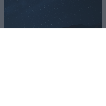
Lo sciame meteorico delle Perseidi
raggiunge il massimo nella notte tra
il 12 e il 13 agosto 2026, con Luna
nuova e fino a 50 meteore l'ora
visibili dall'Italia.
vincenzo
Pubblicato il 10 ago 2026
Lo sciame meteorico delle Perseidi sarà