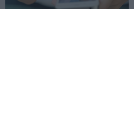
Il 21 luglio la Francia ha approvato
una legge che vieta ai minori di
quindici anni l'accesso ai social
network, in vigore dal 1° settembre.
Redazione Studentville
Pubblicato il 29 lug 2026
Il 21 luglio la Francia ha approvato una
legge che
vieta ai minori di quindici
anni l’accesso ai servizi di social
networking online forniti da