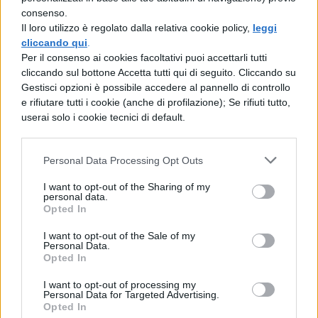
utenti potranno salvare il contenuto solo
consenso.
Il loro utilizzo è regolato dalla relativa cookie policy,
leggi
tramite screenshot, come avviene per i
cliccando qui
.
contenuti delle stories.
Per il consenso ai cookies facoltativi puoi accettarli tutti
cliccando sul bottone Accetta tutti qui di seguito. Cliccando su
L’obiettivo di Instagram è quello di ampliare
Gestisci opzioni è possibile accedere al pannello di controllo
e rifiutare tutti i cookie (anche di profilazione); Se rifiuti tutto,
Direct,
lo spazio di conversazione del
userai solo i cookie tecnici di default.
social, che è stato da poco aggiornato per
renderlo
“il miglior posto per divertirsi,
Personal Data Processing Opt Outs
intrattenere conversazioni visuali con gli
I want to opt-out of the Sharing of my
personal data.
amici su Instagram”.
Opted In
I want to opt-out of the Sale of my
Personal Data.
Opted In
I want to opt-out of processing my
Personal Data for Targeted Advertising.
Opted In
TI POTREBBE INTERESSARE