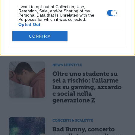
I want to opt-out of Collection, Use,
NEWS LIFESTYLE
Retention, Sale, and/or Sharing of my
Personal Data that Is Unrelated with the
Francia vieta i social ai
Purposes for which it was collected.
minori di 15 anni dal 1°
Opted Out
settembre: come
CONFIRM
funziona il controllo
dell'età
NEWS LIFESTYLE
Oltre uno studente su
sei a rischio: l'allarme
Iss su gaming, azzardo
e social nella
generazione Z
CONCERTI & SCALETTE
Bad Bunny, concerto