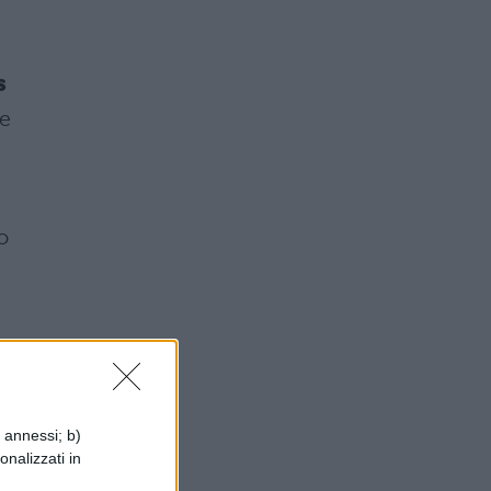
s
ce
o
i annessi; b)
onalizzati in