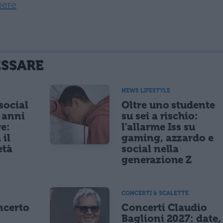
pere
ESSARE
NEWS LIFESTYLE
 social
Oltre uno studente
5 anni
su sei a rischio:
re:
l'allarme Iss su
 il
gaming, azzardo e
età
social nella
generazione Z
CONCERTI & SCALETTE
ncerto
Concerti Claudio
Baglioni 2027: date,