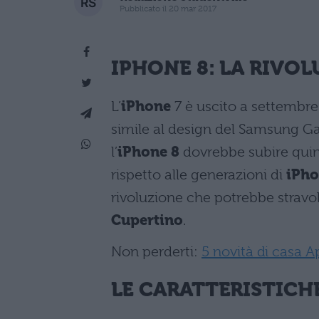
Pubblicato il 20 mar 2017
IPHONE 8: LA RIVO
L’
iPhone
7 è uscito a settembre
simile al design del Samsung Ga
l’
iPhone 8
dovrebbe subire quin
rispetto alle generazioni di
iPh
rivoluzione che potrebbe stravo
Cupertino
.
Non perderti:
5 novità di casa A
LE CARATTERISTICH