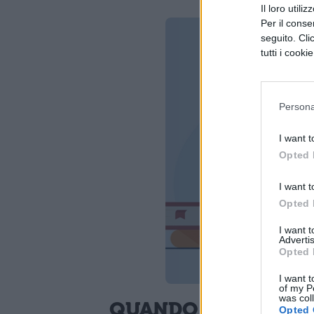
Il loro utili
Per il consen
seguito. Cli
tutti i cooki
Persona
I want t
Opted 
I want t
Opted 
I want 
Advertis
Opted 
I want t
of my P
was col
QUANDO ESCE?
Opted 