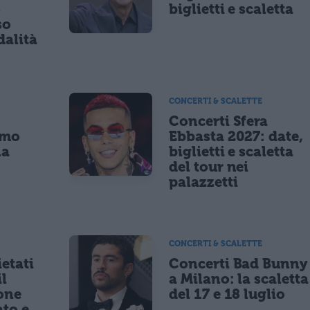
8
biglietti e scaletta
so
dalità
CONCERTI & SCALETTE
Concerti Sfera
imo
Ebbasta 2027: date,
la
biglietti e scaletta
a
del tour nei
palazzetti
CONCERTI & SCALETTE
etati
Concerti Bad Bunny
il
a Milano: la scaletta
one
del 17 e 18 luglio
to e