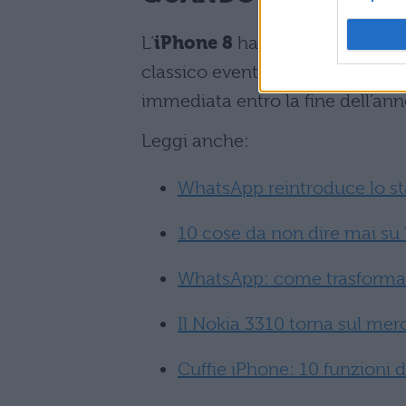
L’
iPhone 8
ha una data d’uscita 
classico evento a
San Francisc
immediata entro la fine dell’anno
Leggi anche:
WhatsApp reintroduce lo st
10 cose da non dire mai s
WhatsApp: come trasformare
Il Nokia 3310 torna sul mer
Cuffie iPhone: 10 funzioni d