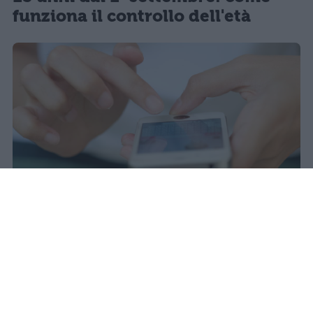
funziona il controllo dell'età
Il 21 luglio la Francia ha approvato
una legge che vieta ai minori di
quindici anni l'accesso ai social
network, in vigore dal 1° settembre.