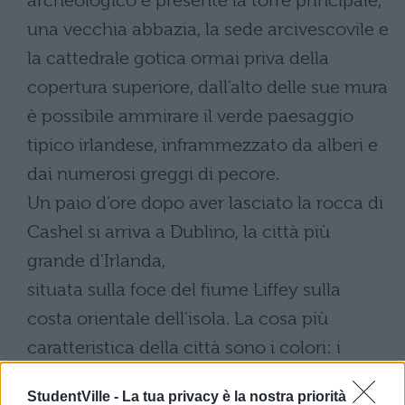
archeologico è presente la torre principale,
una vecchia abbazia, la sede arcivescovile e
la cattedrale gotica ormai priva della
copertura superiore, dall’alto delle sue mura
è possibile ammirare il verde paesaggio
tipico irlandese, inframmezzato da alberi e
dai numerosi greggi di pecore.
Un paio d’ore dopo aver lasciato la rocca di
Cashel si arriva a Dublino, la città più
grande d’Irlanda,
situata sulla foce del fiume Liffey sulla
costa orientale dell’isola. La cosa più
caratteristica della città sono i colori: i
palazzi sia quelli più antichi del centro che
StudentVille -
La tua privacy è la nostra priorità