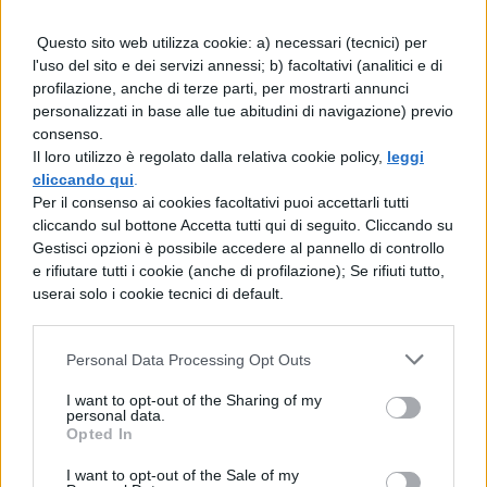
quelli più recenti tendono a mantenere un
colore rosso acceso, oltre ai portoni di casa
Questo sito web utilizza cookie: a) necessari (tecnici) per
l'uso del sito e dei servizi annessi; b) facoltativi (analitici e di
che sono rigorosamente colorati ed è
profilazione, anche di terze parti, per mostrarti annunci
difficile trovarne due uguali attaccati.
personalizzati in base alle tue abitudini di navigazione) previo
consenso.
Le vie principali sono O’Connel’s street
Il loro utilizzo è regolato dalla relativa cookie policy,
leggi
l’arteria principale della città situata in
cliccando qui
.
Per il consenso ai cookies facoltativi puoi accettarli tutti
centro e che divide un po come il fiume la
cliccando sul bottone Accetta tutti qui di seguito. Cliccando su
città in due zone: la Northside più operaia e
Gestisci opzioni è possibile accedere al pannello di controllo
e rifiutare tutti i cookie (anche di profilazione); Se rifiuti tutto,
popolare, dalla southside storicamente
userai solo i cookie tecnici di default.
l’ara più borghese della città. Non lontano
da O’Connel’s street è situata Temple Bar la
Personal Data Processing Opt Outs
via dei locali e il cuore pulsante della vita
I want to opt-out of the Sharing of my
notturna dublinese, in cui sembra carnevale
personal data.
Opted In
per 365 giorni l’anno: dal tardo pomeriggio
I want to opt-out of the Sale of my