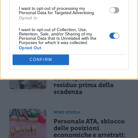
NEWS SCUOLA E UNIVERSITÀ
I want to opt-out of processing my
Personal Data for Targeted Advertising.
Consiglio di Stato
Opted In
ordina gli scorrimenti a
Medicina: 200 posti
I want to opt-out of Collection, Use,
Retention, Sale, and/or Sharing of my
riassegnati per merito
Personal Data that Is Unrelated with the
Purposes for which it was collected.
Opted Out
NEWS SCUOLA
CONFIRM
Carta docente 2026,
blocco del 31 agosto:
come spendere il
residuo prima della
scadenza
NEWS SCUOLA
Personale ATA, sblocco
delle posizioni
economiche e arretrati: