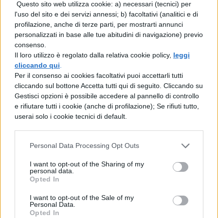
Questo sito web utilizza cookie: a) necessari (tecnici) per
l'uso del sito e dei servizi annessi; b) facoltativi (analitici e di
profilazione, anche di terze parti, per mostrarti annunci
personalizzati in base alle tue abitudini di navigazione) previo
TI POTREBBE INTERESSARE
consenso.
Il loro utilizzo è regolato dalla relativa cookie policy,
leggi
MATURITÀ
cliccando qui
.
Maturità 2026, il sud
Per il consenso ai cookies facoltativi puoi accettarli tutti
domina con 14.123 lodi
cliccando sul bottone Accetta tutti qui di seguito. Cliccando su
ma i 100 crollano del
Gestisci opzioni è possibile accedere al pannello di controllo
25% per il taglio ai
e rifiutare tutti i cookie (anche di profilazione); Se rifiuti tutto,
bonus
userai solo i cookie tecnici di default.
Personal Data Processing Opt Outs
NEWS SCUOLA E UNIVERSITÀ
Programma Rita Levi
I want to opt-out of the Sharing of my
personal data.
Montalcini, 54 vincitori
Opted In
selezionati: 25,5 milioni
per assunzioni e ricerca
I want to opt-out of the Sale of my
Personal Data.
Opted In