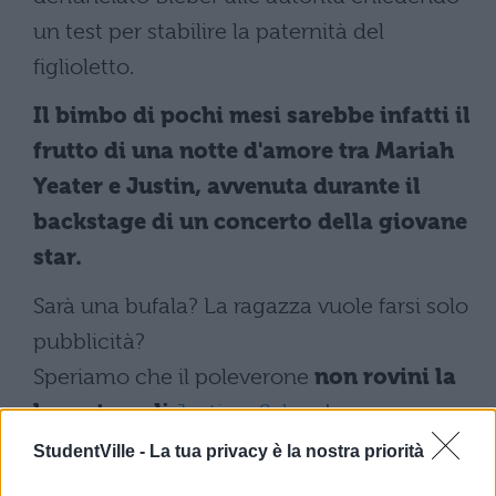
un test per stabilire la paternità del
figlioletto.
Il bimbo di pochi mesi sarebbe infatti il
frutto di una notte d'amore tra Mariah
Yeater e Justin, avvenuta durante il
backstage di un concerto della giovane
star.
Sarà una bufala? La ragazza vuole farsi solo
pubblicità?
Speriamo che il poleverone
non rovini la
love story di
Justin
e
Selena
!
StudentVille -
La tua privacy è la nostra priorità