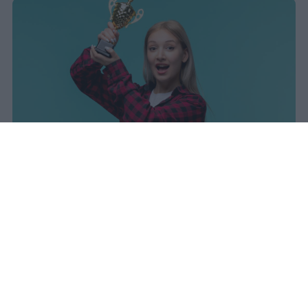
I dati ufficiali della Maturità 2026
rivelano una concentrazione di
eccellenze al sud, con Campania,
Puglia e Sicilia in testa. Cala
drasticamente la percentuale di voti
100.