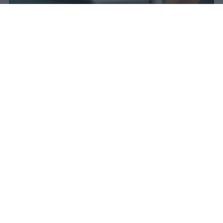
Il 21 luglio la Francia ha approvato
una legge che vieta ai minori di
quindici anni l'accesso ai social
network, in vigore dal 1° settembre.
Redazione Studentville
Pubblicato il 29 lug 2026
Il 21 luglio la Francia ha approvato una
legge che
vieta ai minori di quindici
anni l’accesso ai servizi di social
networking online forniti da
piattaforme digitali
. La norma entra in