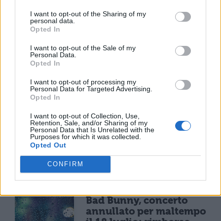
NEWS LIFESTYLE
I want to opt-out of the Sharing of my
Francia vieta i social ai
personal data.
minori di 15 anni dal 1°
Opted In
settembre: come
I want to opt-out of the Sale of my
funziona il controllo
Personal Data.
dell'età
Opted In
I want to opt-out of processing my
Personal Data for Targeted Advertising.
NEWS LIFESTYLE
Opted In
Oltre uno studente su
I want to opt-out of Collection, Use,
sei a rischio: l'allarme
Retention, Sale, and/or Sharing of my
Iss su gaming, azzardo
Personal Data that Is Unrelated with the
Purposes for which it was collected.
e social nella
Opted Out
generazione Z
CONFIRM
CONCERTI & SCALETTE
Bad Bunny, concerto
annullato per maltempo