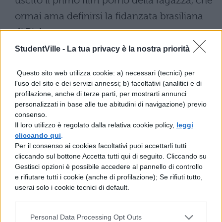
uscito il primo film porno della ragazza, che
ormai ama definirsi la fidanzata brasiliana
di Bieber.
StudentVille -
La tua privacy è la nostra priorità
Questo sito web utilizza cookie: a) necessari (tecnici) per
[BREAK]
l'uso del sito e dei servizi annessi; b) facoltativi (analitici e di
profilazione, anche di terze parti, per mostrarti annunci
Il video originale di Bieber
personalizzati in base alle tue abitudini di navigazione) previo
nel letto della ragazza
consenso.
Il loro utilizzo è regolato dalla relativa cookie policy,
leggi
brasiliana
cliccando qui
.
Per il consenso ai cookies facoltativi puoi accettarli tutti
cliccando sul bottone Accetta tutti qui di seguito. Cliccando su
Gestisci opzioni è possibile accedere al pannello di controllo
e rifiutare tutti i cookie (anche di profilazione); Se rifiuti tutto,
userai solo i cookie tecnici di default.
TI POTREBBE INTERESSARE
Personal Data Processing Opt Outs