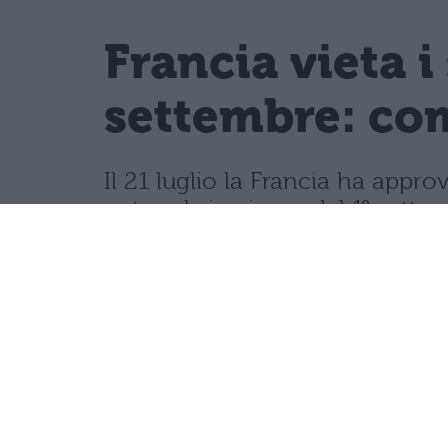
Francia vieta i
settembre: com
Il 21 luglio la Francia ha appro
network, in vigore dal 1° sette