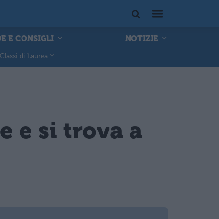
E E CONSIGLI
NOTIZIE
Classi di Laurea
e e si trova a