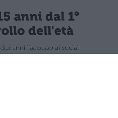
15 anni dal 1°
llo dell'età
dici anni l'accesso ai social