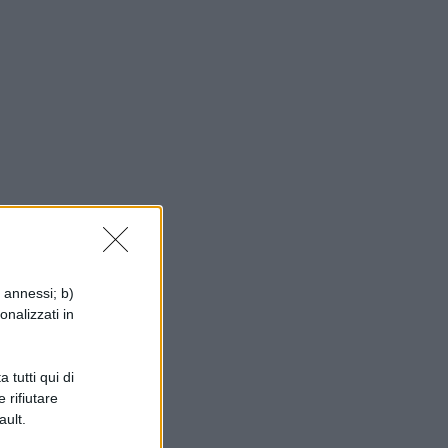
i annessi; b)
onalizzati in
 tutti qui di
 rifiutare
ault.