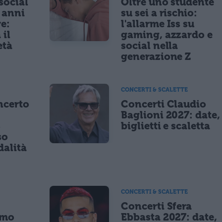
 social
Oltre uno studente
5 anni
su sei a rischio:
re:
l'allarme Iss su
 il
gaming, azzardo e
età
social nella
generazione Z
CONCERTI & SCALETTE
ncerto
Concerti Claudio
Baglioni 2027: date,
8
biglietti e scaletta
so
dalità
CONCERTI & SCALETTE
Concerti Sfera
imo
Ebbasta 2027: date,