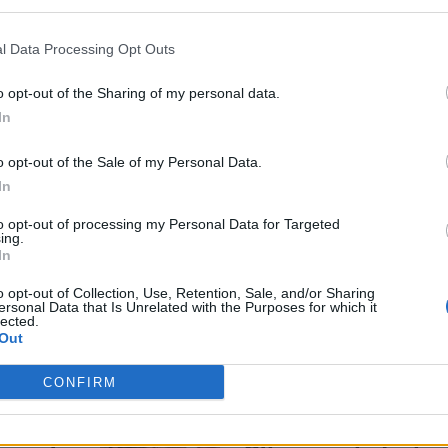
l Data Processing Opt Outs
o opt-out of the Sharing of my personal data.
pira, infatti, a quanto realizzato al museo della
In
i che scorre su una pedana circolare con delle
o opt-out of the Sale of my Personal Data.
ruote quadrate si incastrano. Nella prova gli
In
il profilo della pedana per far muovere la
to opt-out of processing my Personal Data for Targeted
ing.
In
 museo della matematica possono provare la bici c
o opt-out of Collection, Use, Retention, Sale, and/or Sharing
ersonal Data that Is Unrelated with the Purposes for which it
lected.
Out
ESSARE
CONFIRM
NEWS LIFESTYLE