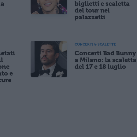
la
biglietti e scaletta
a
del tour nei
palazzetti
CONCERTI & SCALETTE
etati
Concerti Bad Bunny
il
a Milano: la scaletta
one
del 17 e 18 luglio
to e
cure