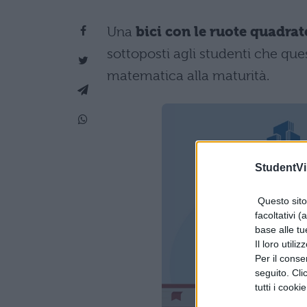
Una
bici con le ruote quadrat
sottoposti agli studenti che qu
matematica alla maturità.
StudentVil
Questo sito 
facoltativi (
base alle tu
Il loro utili
Per il consen
seguito. Cli
tutti i cooki