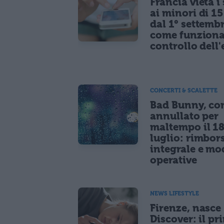
Francia vieta i
ai minori di 1
dal 1° settemb
come funziona
controllo dell'
CONCERTI & SCALETTE
Bad Bunny, co
annullato per
maltempo il 1
luglio: rimbor
integrale e mo
operative
NEWS LIFESTYLE
Firenze, nasce
Discover: il pr