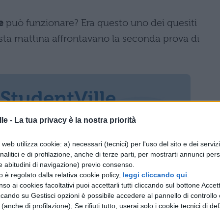
e
può funzionare? Era questo uno dei quesiti
esta mattina affrontavano la seconda prova di
le -
La tua privacy è la nostra priorità
web utilizza cookie: a) necessari (tecnici) per l'uso del sito e dei serviz
analitici e di profilazione, anche di terze parti, per mostrarti annunci pers
e abitudini di navigazione) previo consenso.
zzo è regolato dalla relativa cookie policy,
leggi cliccando qui
.
so ai cookies facoltativi puoi accettarli tutti cliccando sul bottone Accetta
ccando su Gestisci opzioni è possibile accedere al pannello di controllo e
e (anche di profilazione); Se rifiuti tutto, userai solo i cookie tecnici di def