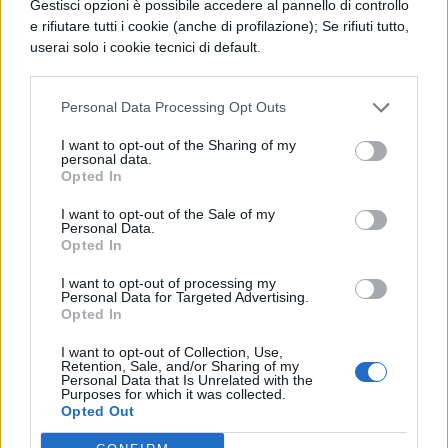
Gestisci opzioni è possibile accedere al pannello di controllo
mentor, più legato alla didattica, e il
e rifiutare tutti i cookie (anche di profilazione); Se rifiuti tutto,
quadro-intermedio (termine mutuato dal
userai solo i cookie tecnici di default.
lessico aziendale), figura di supporto-
organizzativo. Secondo Faraone infatti
Personal Data Processing Opt Outs
"Sono due attività e due impegni che i
I want to opt-out of the Sharing of my
personal data.
docenti hanno sempre svolto, non avendoli
Opted In
mai riconosciuti: finalmente avremo
I want to opt-out of the Sale of my
Personal Data.
l'emersione del sommerso. I docenti non
Opted In
sono quelli delle 18 ore, ma vogliamo
I want to opt-out of processing my
strutturare ciò che fanno per dare valore
Personal Data for Targeted Advertising.
Opted In
alle funzioni che da oggi diventano di
I want to opt-out of Collection, Use,
sistema. Bisogna che agli insegnanti
Retention, Sale, and/or Sharing of my
Personal Data that Is Unrelated with the
vengano riconosciute, per ciò che fanno,
Purposes for which it was collected.
Opted Out
competenze a livello economico e con una