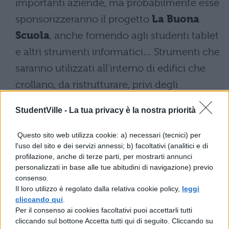
importanti aziende, ma probabilmente esse
sponsorizzeranno il progetto
La Buona
Scuola
, anche fornendo agli studenti tablet
e altri strumenti informatici… Strumenti che
saranno utilizzati all'interno di edifici che
crollano, da ristrutturare, privi degli
elementi basilari di sicurezza.
StudentVille -
La tua privacy è la nostra priorità
La buona scuola: mentor e
Questo sito web utilizza cookie: a) necessari (tecnici) per
quadro-intermedio, due
l'uso del sito e dei servizi annessi; b) facoltativi (analitici e di
figure di insegnanti
profilazione, anche di terze parti, per mostrarti annunci
personalizzati in base alle tue abitudini di navigazione) previo
consenso.
Un'altra novità che concerne la nuova
Il loro utilizzo è regolato dalla relativa cookie policy,
leggi
organizzazione scolastica riguarda
cliccando qui
.
Per il consenso ai cookies facoltativi puoi accettarli tutti
l'istituzione di due tipi di insegnanti: il
cliccando sul bottone Accetta tutti qui di seguito. Cliccando su