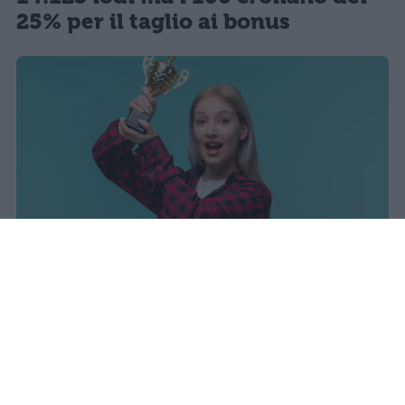
25% per il taglio ai bonus
I dati ufficiali della Maturità 2026
rivelano una concentrazione di
eccellenze al sud, con Campania,
Puglia e Sicilia in testa. Cala
drasticamente la percentuale di voti