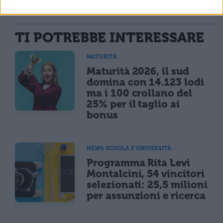
TI POTREBBE INTERESSARE
MATURITÀ
Maturità 2026, il sud
domina con 14.123 lodi
ma i 100 crollano del
25% per il taglio ai
bonus
NEWS SCUOLA E UNIVERSITÀ
Programma Rita Levi
Montalcini, 54 vincitori
selezionati: 25,5 milioni
per assunzioni e ricerca