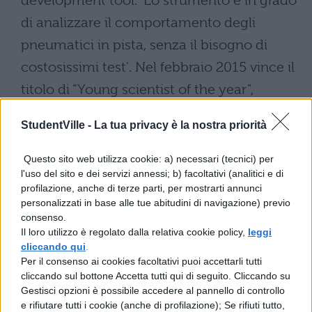
development tool. 'Lo strumento è in grado
di analizzare il comportamento degli
pneumatici in pista, senza il bisogno di
costosissimi test'. Nel febbraio 2015 vince il
titolo di “Young scientist of the year”,
assegnato a Colonia.
StudentVille -
La tua privacy è la nostra priorità
'La mia famiglia voleva che andassi altrove,
Questo sito web utilizza cookie: a) necessari (tecnici) per
ma io ho insistito per rimanere. 'Pensa a
l'uso del sito e dei servizi annessi; b) facoltativi (analitici e di
cosa potresti fare altrove. Io invece resto e
profilazione, anche di terze parti, per mostrarti annunci
personalizzati in base alle tue abitudini di navigazione) previo
spero che altri ragazzi facciano come me'.
consenso.
Il loro utilizzo è regolato dalla relativa cookie policy,
leggi
cliccando qui
.
Per il consenso ai cookies facoltativi puoi accettarli tutti
cliccando sul bottone Accetta tutti qui di seguito. Cliccando su
Gestisci opzioni è possibile accedere al pannello di controllo
e rifiutare tutti i cookie (anche di profilazione); Se rifiuti tutto,