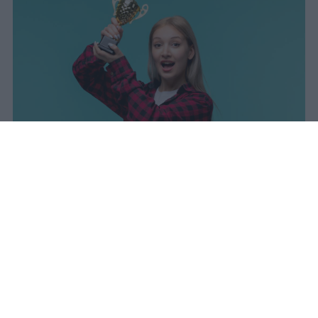
sniro
Pubblicato il 7 ago 2026
Il Ministero dell’Istruzione e del Merito ha
diffuso i dati ufficiali sugli esiti degli esami
di Maturità per l’anno scolastico 2025/2026,
offrendo un quadro complessivo degli