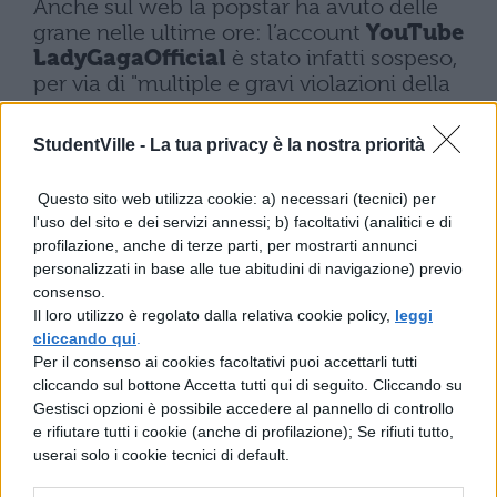
Anche sul web la popstar ha avuto delle
grane nelle ultime ore: l’account
YouTube
LadyGagaOfficial
è stato infatti sospeso,
per via di "multiple e gravi violazioni della
politica sul copyright di YouTube". La
cantante americana avrebbe inserito un
StudentVille -
La tua privacy è la nostra priorità
video di circa dieci minuti contenente la
sua apparizione a SMAP x SMAP, un
Questo sito web utilizza cookie: a) necessari (tecnici) per
programma tv giapponese, ma società che
l'uso del sito e dei servizi annessi; b) facoltativi (analitici e di
cura la trasmissione – Media Interactive –
profilazione, anche di terze parti, per mostrarti annunci
non ha gradito la presenza su Youtube del
personalizzati in base alle tue abitudini di navigazione) previo
video estratto dal loro programma e
consenso.
chiesto la rimozione invocando una
Il loro utilizzo è regolato dalla relativa cookie policy,
leggi
violazione dei diritti d’autore. L’account è
cliccando qui
.
stato ripristinato soltanto poche ore fa.
Per il consenso ai cookies facoltativi puoi accettarli tutti
cliccando sul bottone Accetta tutti qui di seguito. Cliccando su
Gestisci opzioni è possibile accedere al pannello di controllo
e rifiutare tutti i cookie (anche di profilazione); Se rifiuti tutto,
userai solo i cookie tecnici di default.