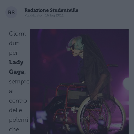
Redazione Studentville
Pubblicato il 16 lug 2011
Giorni
duri
per
Lady
Gaga
,
sempre
al
centro
delle
polemi
che.