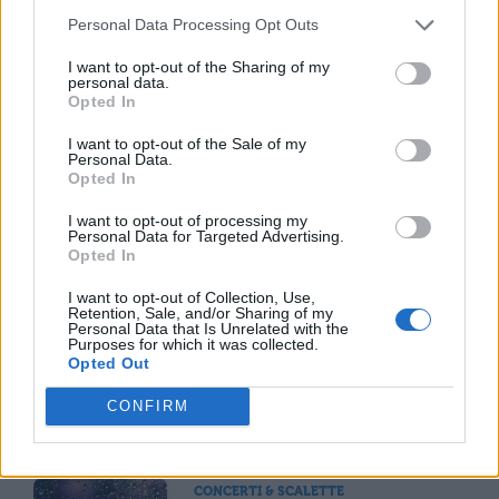
Personal Data Processing Opt Outs
TI POTREBBE INTERESSARE
I want to opt-out of the Sharing of my
NEWS LIFESTYLE
personal data.
Opted In
Francia vieta i social ai
minori di 15 anni dal 1°
I want to opt-out of the Sale of my
settembre: come
Personal Data.
Opted In
funziona il controllo
dell'età
I want to opt-out of processing my
Personal Data for Targeted Advertising.
Opted In
NEWS LIFESTYLE
I want to opt-out of Collection, Use,
Retention, Sale, and/or Sharing of my
Oltre uno studente su
Personal Data that Is Unrelated with the
sei a rischio: l'allarme
Purposes for which it was collected.
Iss su gaming, azzardo
Opted Out
e social nella
CONFIRM
generazione Z
CONCERTI & SCALETTE