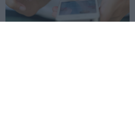
Il 21 luglio la Francia ha approvato
una legge che vieta ai minori di
quindici anni l'accesso ai social
network, in vigore dal 1° settembre.
Redazione Studentville
Pubblicato il 29 lug 2026
Il 21 luglio la Francia ha approvato una
legge che
vieta ai minori di quindici
anni l’accesso ai servizi di social