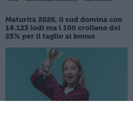
Maturità 2026, il sud domina con
14.123 lodi ma i 100 crollano del
25% per il taglio ai bonus
I dati ufficiali della Maturità 2026