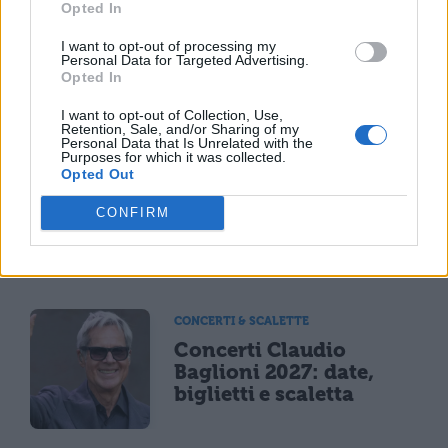
sei a rischio: l'allarme
Opted In
Iss su gaming, azzardo
e social nella
I want to opt-out of processing my
Personal Data for Targeted Advertising.
generazione Z
Opted In
I want to opt-out of Collection, Use,
Retention, Sale, and/or Sharing of my
CONCERTI & SCALETTE
Personal Data that Is Unrelated with the
Purposes for which it was collected.
Bad Bunny, concerto
Opted Out
annullato per maltempo
il 18 luglio: rimborso
CONFIRM
integrale e modalità
operative
CONCERTI & SCALETTE
Concerti Claudio
Baglioni 2027: date,
biglietti e scaletta