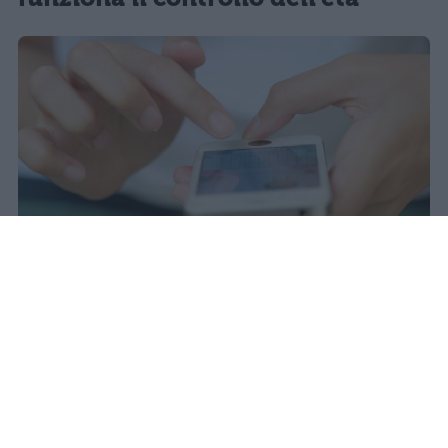
Redazione Studentville
Pubblicato il 29 lug 2026
Il 21 luglio la Francia ha approvato una
legge che
vieta ai minori di quindici
anni l’accesso ai servizi di social