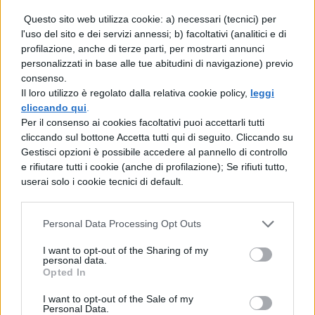
Hawaii è di
Joi
.
Questo sito web utilizza cookie: a) necessari (tecnici) per
l'uso del sito e dei servizi annessi; b) facoltativi (analitici e di
profilazione, anche di terze parti, per mostrarti annunci
personalizzati in base alle tue abitudini di navigazione) previo
consenso.
Il loro utilizzo è regolato dalla relativa cookie policy,
leggi
cliccando qui
.
TI POTREBBE INTERESSARE
Per il consenso ai cookies facoltativi puoi accettarli tutti
cliccando sul bottone Accetta tutti qui di seguito. Cliccando su
Gestisci opzioni è possibile accedere al pannello di controllo
NEWS LIFESTYLE
e rifiutare tutti i cookie (anche di profilazione); Se rifiuti tutto,
Francia vieta i social ai
userai solo i cookie tecnici di default.
minori di 15 anni dal 1°
settembre: come
funziona il controllo
Personal Data Processing Opt Outs
dell'età
I want to opt-out of the Sharing of my
personal data.
Opted In
NEWS LIFESTYLE
I want to opt-out of the Sale of my
Oltre uno studente su
Personal Data.