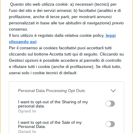
Questo sito web utilizza cookie: a) necessari (tecnici) per
di carne, 2 fette di prosciutto cotto, 4
l'uso del sito e dei servizi annessi; b) facoltativi (analitici e di
sottilette, un dado da brodo, un goccio
profilazione, anche di terze parti, per mostrarti annunci
personalizzati in base alle tue abitudini di navigazione) previo
di latte, sale e pepe.
consenso.
Preparazione:
Lavorate con un po’ di
Il loro utilizzo è regolato dalla relativa cookie policy,
leggi
cliccando qui
.
sale e pepe la carne macinata, poi
Per il consenso ai cookies facoltativi puoi accettarli tutti
stendetela su un piano e posizionate al
cliccando sul bottone Accetta tutti qui di seguito. Cliccando su
Gestisci opzioni è possibile accedere al pannello di controllo
centro le fette di prosciutto e di
e rifiutare tutti i cookie (anche di profilazione); Se rifiuti tutto,
sottiletta evitando di far finire il
userai solo i cookie tecnici di default.
formaggio sui bordi della carne. Una
volta completato questo passaggio
Personal Data Processing Opt Outs
arrotolate ben bene la carne,
I want to opt-out of the Sharing of my
personal data.
chiudendo i bordi al loro interno, in
Opted In
modo da ottenere la classica forma del
I want to opt-out of the Sale of my
Personal Data.
polpettone. Ora accendete il fuoco
Opted In