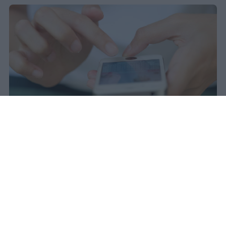
Redazione Studentville
Pubblicato il 29 lug 2026
Il 21 luglio la Francia ha approvato una
legge che
vieta ai minori di quindici
anni l’accesso ai servizi di social
networking online forniti da