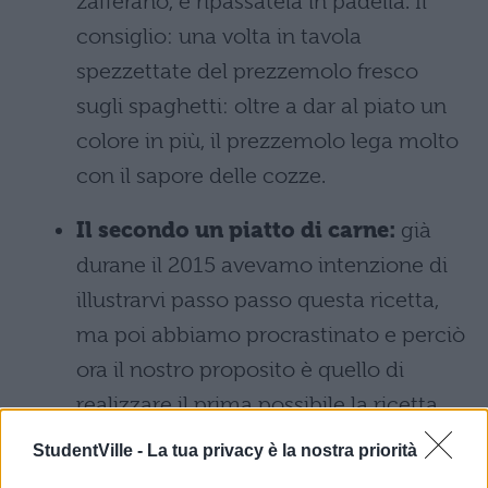
zafferano, e ripassatela in padella. Il
consiglio: una volta in tavola
spezzettate del prezzemolo fresco
sugli spaghetti: oltre a dar al piato un
colore in più, il prezzemolo lega molto
con il sapore delle cozze.
Il secondo un piatto di carne:
già
durane il 2015 avevamo intenzione di
illustrarvi passo passo questa ricetta,
ma poi abbiamo procrastinato e perciò
ora il nostro proposito è quello di
realizzare il prima possibile la ricetta
del polpettone di carne ripieno.
StudentVille -
La tua privacy è la nostra priorità
Ingredienti:
500 gr di macinato misto