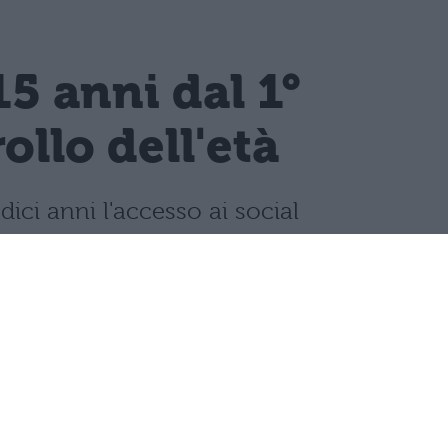
15 anni dal 1°
llo dell'età
dici anni l'accesso ai social