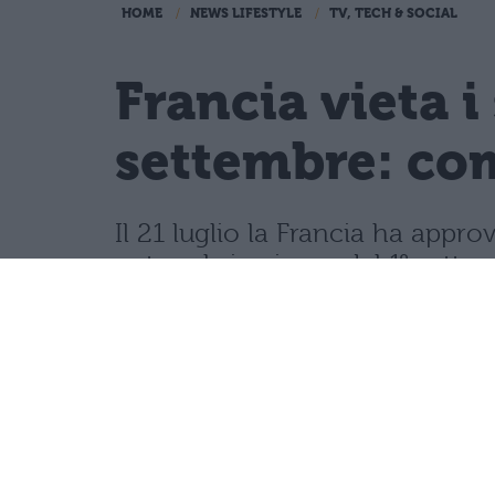
HOME
NEWS LIFESTYLE
TV, TECH & SOCIAL
Francia vieta i
settembre: com
Il 21 luglio la Francia ha appro
network, in vigore dal 1° sette