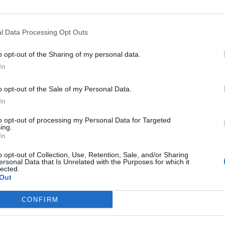
-2008, la sua stagione più esaltante. In quell’an
i capocannoniere della Premier League e della
d di reti di Best. Nel 2008 Ronaldo vinse anche le
l Data Processing Opt Outs
o e il FIFA World Player.
o opt-out of the Sharing of my personal data.
sati dal Real Madrid nell’estate del 2009 per
In
ve di Cristiano Ronaldo. E’ la cifra più alta pagata
la storia del calcio.
o opt-out of the Sale of my Personal Data.
are di Cristiano Ronaldo anche per il suo lato
In
e, di Armani Jeans, di Clear e tanti altri brand,
to opt-out of processing my Personal Data for Targeted
pagine dei giornali patinati per la sua indole da
ing.
llardo, Letizia Filippi, Raffaela Fico, Marisa Gome
In
Shayk: sono solo alcune delle stupende fanciulle,
o opt-out of Collection, Use, Retention, Sale, and/or Sharing
 Cristiano. Che continua ad andare a segno, in
ersonal Data that Is Unrelated with the Purposes for which it
te facilità…
lected.
Out
ESSARE
CONFIRM