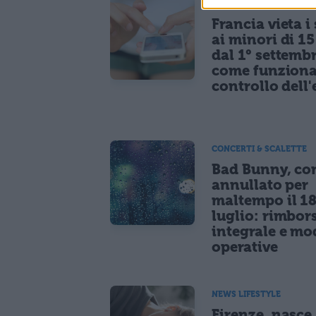
NEWS LIFESTYLE
Francia vieta i
ai minori di 1
dal 1° settemb
come funziona
controllo dell'
CONCERTI & SCALETTE
Bad Bunny, co
annullato per
maltempo il 1
luglio: rimbor
integrale e mo
operative
NEWS LIFESTYLE
Firenze, nasce