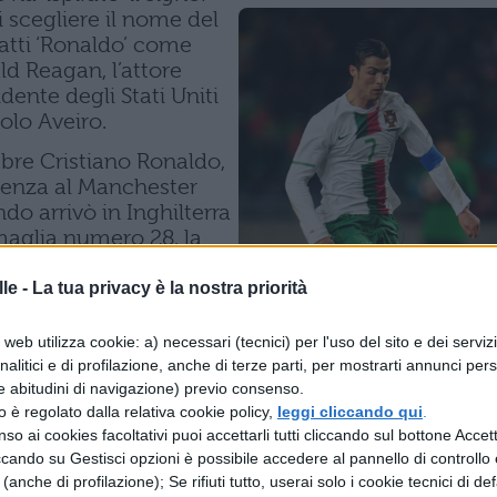
 scegliere il nome del
nfatti ‘Ronaldo’ come
d Reagan, l’attore
dente degli Stati Uniti
olo Aveiro.
ebre Cristiano Ronaldo,
nenza al Manchester
do arrivò in Inghilterra
maglia numero 28, la
ing Lisbona, ma fu
x Ferguson, convinto
le -
La tua privacy è la nostra priorità
 affinchè indossasse la
ende dello United come
web utilizza cookie: a) necessari (tecnici) per l'uso del sito e dei serviz
do veste la numero 7
analitici e di profilazione, anche di terze parti, per mostrarti annunci pers
 Real Madrid ha dovuto
e abitudini di navigazione) previo consenso.
zzo è regolato dalla relativa cookie policy,
leggi cliccando qui
.
 sulle spalle di Raul,
so ai cookies facoltativi puoi accettarli tutti cliccando sul bottone Accetta
ccando su Gestisci opzioni è possibile accedere al pannello di controllo e
nticabile campione del Manchester United degli an
e (anche di profilazione); Se rifiuti tutto, userai solo i cookie tecnici di def