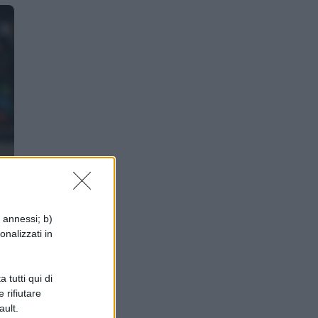
i annessi; b)
onalizzati in
 tutti qui di
 rifiutare
ni
ault.