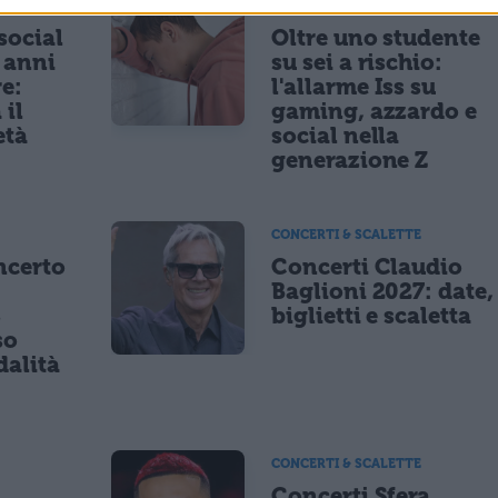
NEWS LIFESTYLE
 social
Oltre uno studente
5 anni
su sei a rischio:
re:
l'allarme Iss su
 il
gaming, azzardo e
età
social nella
generazione Z
CONCERTI & SCALETTE
ncerto
Concerti Claudio
Baglioni 2027: date,
8
biglietti e scaletta
so
dalità
CONCERTI & SCALETTE
Concerti Sfera