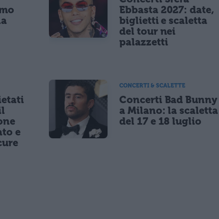
imo
Ebbasta 2027: date,
la
biglietti e scaletta
a
del tour nei
palazzetti
CONCERTI & SCALETTE
etati
Concerti Bad Bunny
il
a Milano: la scaletta
one
del 17 e 18 luglio
to e
cure