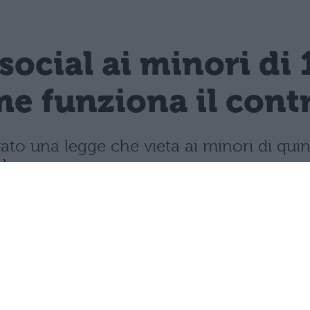
 social ai minori di 
e funziona il contro
vato una legge che vieta ai minori di quin
mbre.